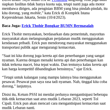
siapkan fasilitas tidak hanya kuota saja, tetapi nanti juga ada motor
membawa dirigen, ada pengisian BBM yang bisa pindah-pindah, itu
kita dorong, yang
mobile
,” kata Erick di Komplek Istana
Kepresidenan Jakarta, Senin (10/4/2023).
Baca Juga:
Erick Thohir Bongkar BUMN Bermasalah
Erick Thohir menyatakan, berdasarkan data pemerintah, mayoritas
masyarakat akan melangsungkan perjalanan mudik menggunakan
kendaraan pribadi. Erick pun mendorong masyarakat menggunakan
transportasi publik agar mengurangi kemacetan.
“Saat ini kita dorong juga kereta api dan penerbangan yang sangat
nyaman. Karena dengan menaiki kereta api dan penerbangan kan
tidak terkena macet, bisa tepat waktu. Dan tentunya kalau kereta api
kan harga kompetitif dibandingkan bensinnya,” ujar Erick.
“Tetapi untuk kalangan yang mampu lainnya bisa menggunakan
pesawat. Pesawat pun saya rasa tadi nyaman. Nah, tinggal kita coba
dorong,” lanjutnya.
Disisi itu, Ketum PSSI ini menilai perlunya mengantisipasi beberapa
titik-titik kemacetan saat arus mudik Lebaran 2023, seperti Tol
Cipali. Erick pun akan mencari cara mengantisipasi kemacetan saat
mudik Lebaran nanti.