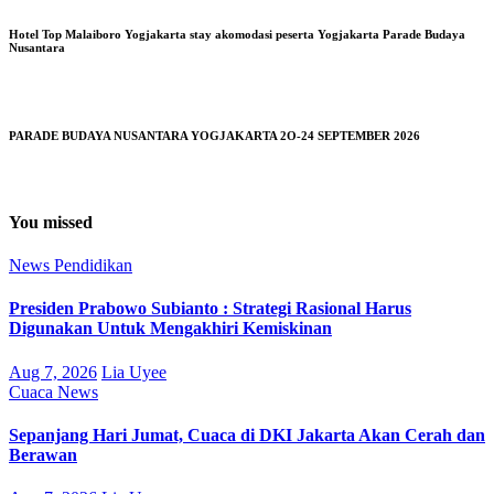
Hotel Top Malaiboro Yogjakarta stay akomodasi peserta Yogjakarta Parade Budaya
Nusantara
PARADE BUDAYA NUSANTARA YOGJAKARTA 2O-24 SEPTEMBER 2026
You missed
News
Pendidikan
Presiden Prabowo Subianto : Strategi Rasional Harus
Digunakan Untuk Mengakhiri Kemiskinan
Aug 7, 2026
Lia Uyee
Cuaca
News
Sepanjang Hari Jumat, Cuaca di DKI Jakarta Akan Cerah dan
Berawan