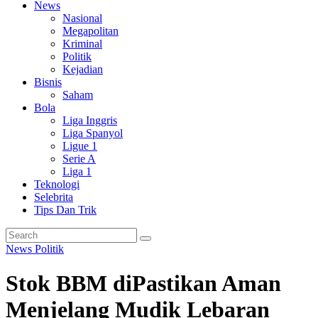
News
Nasional
Megapolitan
Kriminal
Politik
Kejadian
Bisnis
Saham
Bola
Liga Inggris
Liga Spanyol
Ligue 1
Serie A
Liga 1
Teknologi
Selebrita
Tips Dan Trik
News
Politik
Stok BBM diPastikan Aman
Menjelang Mudik Lebaran