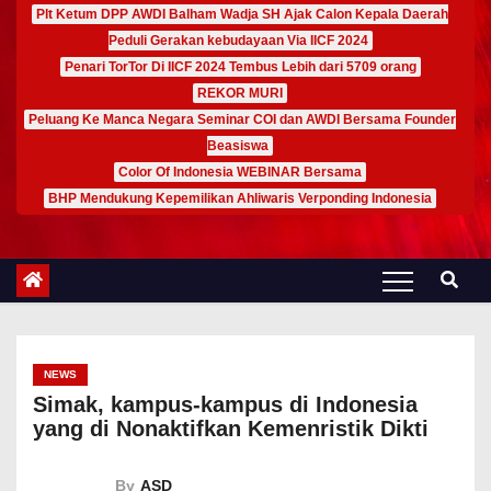
Plt Ketum DPP AWDI Balham Wadja SH Ajak Calon Kepala Daerah
Peduli Gerakan kebudayaan Via IICF 2024
Penari TorTor Di IICF 2024 Tembus Lebih dari 5709 orang
REKOR MURI
Peluang Ke Manca Negara Seminar COI dan AWDI Bersama Founder
Beasiswa
Color Of Indonesia WEBINAR Bersama
BHP Mendukung Kepemilikan Ahliwaris Verponding Indonesia
NEWS
Simak, kampus-kampus di Indonesia
yang di Nonaktifkan Kemenristik Dikti
By
ASD