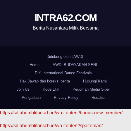
INTRA62.COM
Berita Nusantara Milik Bersama
Didukung oleh
|
AWDI:
Home
AWDI BUDAYAKAN SENI
DIY International Dance Festivals
Hak Jawab dan koreksi berita
Hubungi Kami
Join Us
Kode Etik
Pedoman Media Siber
Pengaduan
Privacy Policy
Redaksi
https://sdlabumblitar.sch.id/wp-content/bonus-new-member/
https://sdlabumblitar.sch.id/wp-content/spaceman/