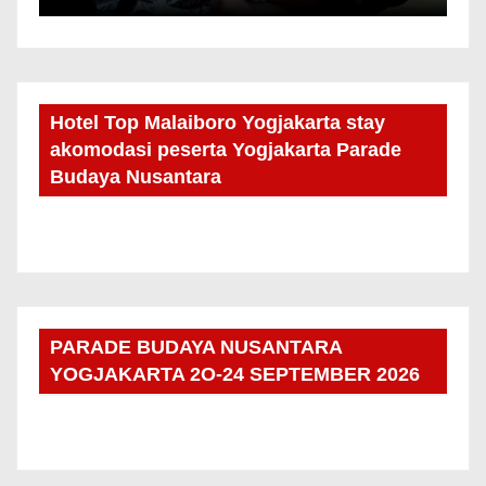
Hotel Top Malaiboro Yogjakarta stay
akomodasi peserta Yogjakarta Parade
Budaya Nusantara
PARADE BUDAYA NUSANTARA
YOGJAKARTA 2O-24 SEPTEMBER 2026