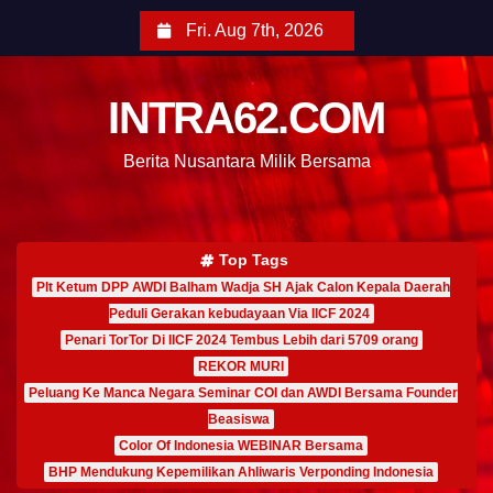
Fri. Aug 7th, 2026
INTRA62.COM
Berita Nusantara Milik Bersama
Top Tags
Plt Ketum DPP AWDI Balham Wadja SH Ajak Calon Kepala Daerah
Peduli Gerakan kebudayaan Via IICF 2024
Penari TorTor Di IICF 2024 Tembus Lebih dari 5709 orang
REKOR MURI
Peluang Ke Manca Negara Seminar COI dan AWDI Bersama Founder
Beasiswa
Color Of Indonesia WEBINAR Bersama
BHP Mendukung Kepemilikan Ahliwaris Verponding Indonesia