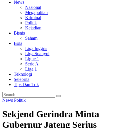
News
Nasional
Megapolitan
Kriminal
Politik
Kejadian
Bisnis
Saham
Bola
Liga Inggris
Liga Spanyol
Ligue 1
Serie A
Liga 1
Teknologi
Selebrita
Tips Dan Trik
News
Politik
Sekjend Gerindra Minta
Gubernur Jateng Serius