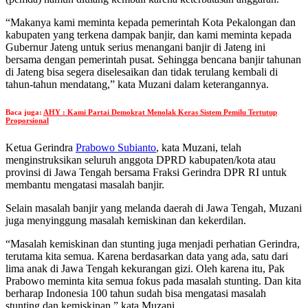
“Makanya kami meminta kepada pemerintah Kota Pekalongan dan
kabupaten yang terkena dampak banjir, dan kami meminta kepada
Gubernur Jateng untuk serius menangani banjir di Jateng ini
bersama dengan pemerintah pusat.
Sehingga bencana banjir tahunan
di Jateng bisa segera diselesaikan dan tidak terulang kembali di
tahun-tahun mendatang,” kata Muzani dalam keterangannya.
Baca juga:
AHY : Kami Partai Demokrat Menolak Keras Sistem Pemilu Tertutup
Proporsional
Ketua Gerindra
Prabowo Subianto
, kata Muzani, telah
menginstruksikan seluruh anggota DPRD kabupaten/kota atau
provinsi di Jawa Tengah bersama Fraksi Gerindra DPR RI untuk
membantu mengatasi masalah banjir.
Selain masalah banjir yang melanda daerah di Jawa Tengah, Muzani
juga menyinggung masalah kemiskinan dan kekerdilan.
“Masalah kemiskinan dan stunting juga menjadi perhatian Gerindra,
terutama kita semua.
Karena berdasarkan data yang ada, satu dari
lima anak di Jawa Tengah kekurangan gizi.
Oleh karena itu, Pak
Prabowo meminta kita semua fokus pada masalah stunting.
Dan kita
berharap Indonesia 100 tahun sudah bisa mengatasi masalah
stunting dan kemiskinan,” kata Muzani.