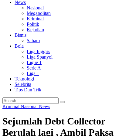
News
Nasional
Megapolitan
Kriminal
Politik
Kejadian
Bisnis
Saham
Bola
Liga Inggris
Liga Spanyol
Ligue 1
Serie A
Liga 1
Teknologi
Selebrita
Tips Dan Trik
Kriminal
Nasional
News
Sejumlah Debt Collector
Berulah lagi , Ambil Paksa