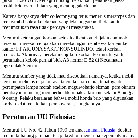
pukul 18:30 WIB. Penagih hutang melakukan penarikan paksa
mobil brio warna hitam yang menunggak cicilan.
Karena banyaknya debt collector yang terus-menerus merampas dan
mengambil paksa kendaraan yang telat angsuran, tindakan ini
menimbulkan rasa tidak percaya di masyarakat.
Menurut keterangan korban, setelah dihentikan di jalan dan mobil
tersebut, mereka mengatakan mereka ingin membawa korban ke
kantor PT ARJUNA SAKIT KONSULINDO, tetapi korban
menolak. Akhirnya, mereka mengikuti korban ke rumahnya di
perumahan kobok permai blok A3 nomor D 52 di Kecamatan
ngemplak Sleman.
Menurut sumber yang tidak mau disebutkan namanya, ketika mobil
tersebut melintas di jalan raya tajem ke arah utara, tepatnya di
perempatan lampu merah stadion maguwoharjo sleman, para oknum
pembayaran hutang memberhentikan paksa korban, sekitar 8 hingga
9 orang. Pelaku beralasan bahwa mobil honda brio yang digunakan
korban telat melakukan pembayaran , “ungkapnya .
Peraturan UU Fidusia:
Menurut UU No. 42 Tahun 1999 tentang
Jaminan Fidusia,
debitur
memiliki barang jaminan, tetapi kreditur menerima kepemilikan atas