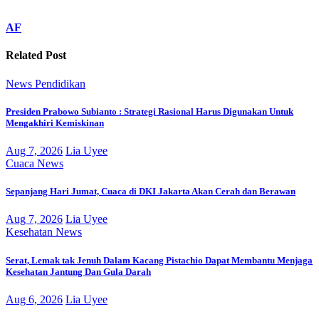
AF
Related Post
News
Pendidikan
Presiden Prabowo Subianto : Strategi Rasional Harus Digunakan Untuk
Mengakhiri Kemiskinan
Aug 7, 2026
Lia Uyee
Cuaca
News
Sepanjang Hari Jumat, Cuaca di DKI Jakarta Akan Cerah dan Berawan
Aug 7, 2026
Lia Uyee
Kesehatan
News
Serat, Lemak tak Jenuh Dalam Kacang Pistachio Dapat Membantu Menjaga
Kesehatan Jantung Dan Gula Darah
Aug 6, 2026
Lia Uyee