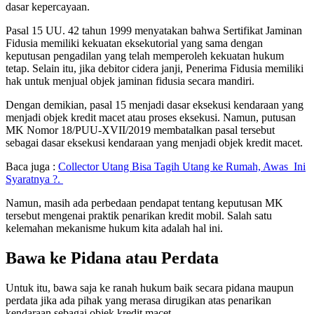
dasar kepercayaan.
Pasal 15 UU. 42 tahun 1999 menyatakan bahwa Sertifikat Jaminan
Fidusia memiliki kekuatan eksekutorial yang sama dengan
keputusan pengadilan yang telah memperoleh kekuatan hukum
tetap. Selain itu, jika debitor cidera janji, Penerima Fidusia memiliki
hak untuk menjual objek jaminan fidusia secara mandiri.
Dengan demikian, pasal 15 menjadi dasar eksekusi kendaraan yang
menjadi objek kredit macet atau proses eksekusi. Namun, putusan
MK Nomor 18/PUU-XVII/2019 membatalkan pasal tersebut
sebagai dasar eksekusi kendaraan yang menjadi objek kredit macet.
Baca juga :
Collector Utang Bisa Tagih Utang ke Rumah, Awas Ini
Syaratnya ?.
Namun, masih ada perbedaan pendapat tentang keputusan MK
tersebut mengenai praktik penarikan kredit mobil. Salah satu
kelemahan mekanisme hukum kita adalah hal ini.
Bawa ke Pidana atau Perdata
Untuk itu, bawa saja ke ranah hukum baik secara pidana maupun
perdata jika ada pihak yang merasa dirugikan atas penarikan
kendaraan sebagai objek kredit macet.