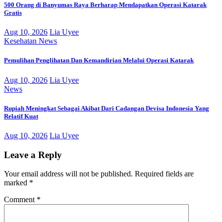
500 Orang di Banyumas Raya Berharap Mendapatkan Operasi Katarak
Gratis
Aug 10, 2026
Lia Uyee
Kesehatan
News
Pemulihan Penglihatan Dan Kemandirian Melalui Operasi Katarak
Aug 10, 2026
Lia Uyee
News
Rupiah Meningkat Sebagai Akibat Dari Cadangan Devisa Indonesia Yang
Relatif Kuat
Aug 10, 2026
Lia Uyee
Leave a Reply
Your email address will not be published.
Required fields are
marked
*
Comment
*