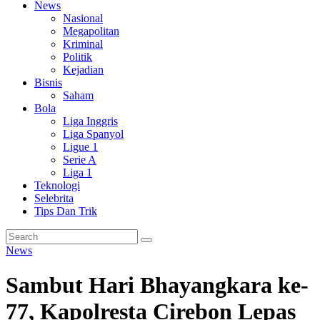
News
Nasional
Megapolitan
Kriminal
Politik
Kejadian
Bisnis
Saham
Bola
Liga Inggris
Liga Spanyol
Ligue 1
Serie A
Liga 1
Teknologi
Selebrita
Tips Dan Trik
News
Sambut Hari Bhayangkara ke-
77, Kapolresta Cirebon Lepas