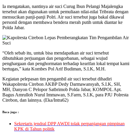
Ia mengatakan, nantinya air suci Curug Ibun Pelangi Majalengka
tersebut akan digunakan untuk pemuliaan nilai-nilai Tribrata dengan
mensucikan panji-panji Polri. Air suci tersebut juga bakal dikawal
personil dengan membawa bendera merah putih untuk diantar ke
Polda Jabar.
“Oleh sebab itu, untuk bisa mendapatkan air suci tersebut
dibutuhkan perjuangan dan pengorbanan, sebagai wujud
penghargaan dan penghormatan terhadap kearifan lokal tempat kami
bertugas,” kata Kombes Pol Arif Budiman, S.I.K, M.H.
Kegiatan pelepasan tim pengambil air suci tersebut dihadiri
Wakapolresta Cirebon AKBP Dedy Darmawansyah, S.I.K, SH,
MH, Danyon C Pelopor Satbrimob Polda Jabar, KOMPOL Apt.
Bagus Amrulloh Nurul Immawan, S.Farm, S.I.K, para PJU Polresta
Cirebon, dan lainnya. (Eka/Intra62)
Baca juga :
Sekretaris jendral DPP AWDI tolak perpanjangan pimpinan
KPK di Tahun politik