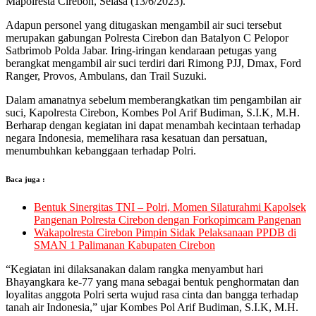
Mapolresta Cirebon, Selasa (13/6/2023).
Adapun personel yang ditugaskan mengambil air suci tersebut
merupakan gabungan Polresta Cirebon dan Batalyon C Pelopor
Satbrimob Polda Jabar. Iring-iringan kendaraan petugas yang
berangkat mengambil air suci terdiri dari Rimong PJJ, Dmax, Ford
Ranger, Provos, Ambulans, dan Trail Suzuki.
Dalam amanatnya sebelum memberangkatkan tim pengambilan air
suci, Kapolresta Cirebon, Kombes Pol Arif Budiman, S.I.K, M.H.
Berharap dengan kegiatan ini dapat menambah kecintaan terhadap
negara Indonesia, memelihara rasa kesatuan dan persatuan,
menumbuhkan kebanggaan terhadap Polri.
Baca juga :
Bentuk Sinergitas TNI – Polri, Momen Silaturahmi Kapolsek
Pangenan Polresta Cirebon dengan Forkopimcam Pangenan
Wakapolresta Cirebon Pimpin Sidak Pelaksanaan PPDB di
SMAN 1 Palimanan Kabupaten Cirebon
“Kegiatan ini dilaksanakan dalam rangka menyambut hari
Bhayangkara ke-77 yang mana sebagai bentuk penghormatan dan
loyalitas anggota Polri serta wujud rasa cinta dan bangga terhadap
tanah air Indonesia,” ujar Kombes Pol Arif Budiman, S.I.K, M.H.