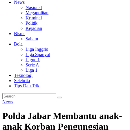
News
Nasional
Megapolitan
Kriminal
Politik
Kejadian
Bisnis
Saham
Bola
Liga Inggris
Liga Spanyol
Ligue 1
Serie A
Liga 1
Teknologi
Selebrita
Tips Dan Trik
News
Polda Jabar Membantu anak-
anak Korban Pengungsian