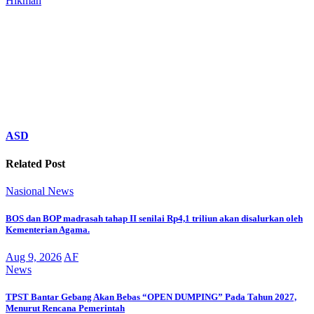
Hikmah
ASD
Related Post
Nasional
News
BOS dan BOP madrasah tahap II senilai Rp4,1 triliun akan disalurkan oleh
Kementerian Agama.
Aug 9, 2026
AF
News
TPST Bantar Gebang Akan Bebas “OPEN DUMPING” Pada Tahun 2027,
Menurut Rencana Pemerintah