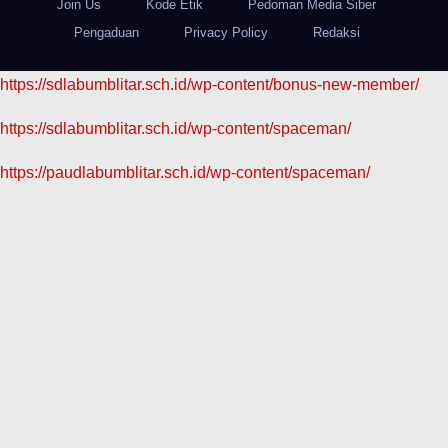
Join Us
Kode Etik
Pedoman Media Siber
Pengaduan
Privacy Policy
Redaksi
https://sdlabumblitar.sch.id/wp-content/bonus-new-member/
https://sdlabumblitar.sch.id/wp-content/spaceman/
https://paudlabumblitar.sch.id/wp-content/spaceman/