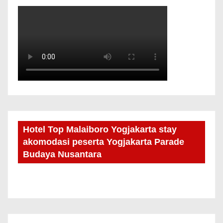
Hotel Top Malaiboro Yogjakarta stay
akomodasi peserta Yogjakarta Parade
Budaya Nusantara