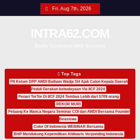
Fri. Aug 7th, 2026
INTRA62.COM
Berita Nusantara Milik Bersama
Top Tags
Plt Ketum DPP AWDI Balham Wadja SH Ajak Calon Kepala Daerah
Peduli Gerakan kebudayaan Via IICF 2024
Penari TorTor Di IICF 2024 Tembus Lebih dari 5709 orang
REKOR MURI
Peluang Ke Manca Negara Seminar COI dan AWDI Bersama Founder
Beasiswa
Color Of Indonesia WEBINAR Bersama
BHP Mendukung Kepemilikan Ahliwaris Verponding Indonesia