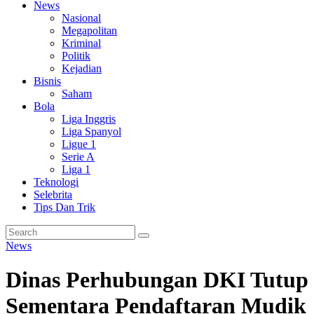
News
Nasional
Megapolitan
Kriminal
Politik
Kejadian
Bisnis
Saham
Bola
Liga Inggris
Liga Spanyol
Ligue 1
Serie A
Liga 1
Teknologi
Selebrita
Tips Dan Trik
News
Dinas Perhubungan DKI Tutup
Sementara Pendaftaran Mudik