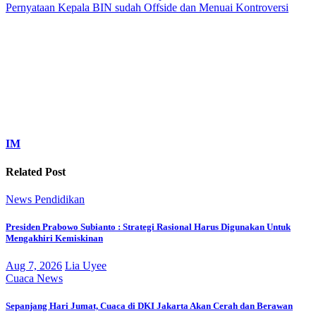
Pernyataan Kepala BIN sudah Offside dan Menuai Kontroversi
IM
Related Post
News
Pendidikan
Presiden Prabowo Subianto : Strategi Rasional Harus Digunakan Untuk
Mengakhiri Kemiskinan
Aug 7, 2026
Lia Uyee
Cuaca
News
Sepanjang Hari Jumat, Cuaca di DKI Jakarta Akan Cerah dan Berawan