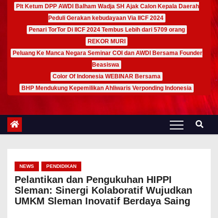
Plt Ketum DPP AWDI Balham Wadja SH Ajak Calon Kepala Daerah
Peduli Gerakan kebudayaan Via IICF 2024
Penari TorTor Di IICF 2024 Tembus Lebih dari 5709 orang
REKOR MURI
Peluang Ke Manca Negara Seminar COI dan AWDI Bersama Founder
Beasiswa
Color Of Indonesia WEBINAR Bersama
BHP Mendukung Kepemilikan Ahliwaris Verponding Indonesia
NEWS
PENDIDIKAN
Pelantikan dan Pengukuhan HIPPI
Sleman: Sinergi Kolaboratif Wujudkan
UMKM Sleman Inovatif Berdaya Saing