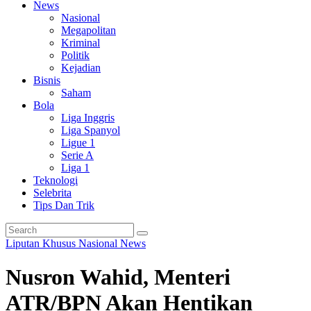
News
Nasional
Megapolitan
Kriminal
Politik
Kejadian
Bisnis
Saham
Bola
Liga Inggris
Liga Spanyol
Ligue 1
Serie A
Liga 1
Teknologi
Selebrita
Tips Dan Trik
Liputan Khusus
Nasional
News
Nusron Wahid, Menteri
ATR/BPN Akan Hentikan