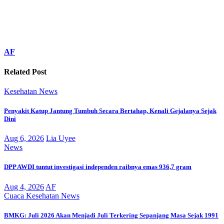
AF
Related Post
Kesehatan
News
Penyakit Katup Jantung Tumbuh Secara Bertahap, Kenali Gejalanya Sejak
Dini
Aug 6, 2026
Lia Uyee
News
DPP AWDI tuntut investigasi independen raibnya emas 936,7 gram
Aug 4, 2026
AF
Cuaca
Kesehatan
News
BMKG: Juli 2026 Akan Menjadi Juli Terkering Sepanjang Masa Sejak 1991