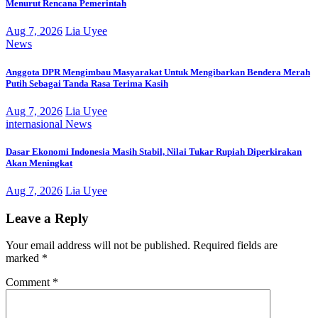
Menurut Rencana Pemerintah
Aug 7, 2026
Lia Uyee
News
Anggota DPR Mengimbau Masyarakat Untuk Mengibarkan Bendera Merah
Putih Sebagai Tanda Rasa Terima Kasih
Aug 7, 2026
Lia Uyee
internasional
News
Dasar Ekonomi Indonesia Masih Stabil, Nilai Tukar Rupiah Diperkirakan
Akan Meningkat
Aug 7, 2026
Lia Uyee
Leave a Reply
Your email address will not be published.
Required fields are
marked
*
Comment
*