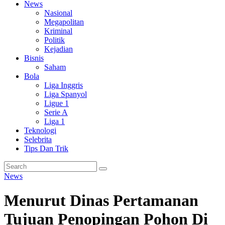
News
Nasional
Megapolitan
Kriminal
Politik
Kejadian
Bisnis
Saham
Bola
Liga Inggris
Liga Spanyol
Ligue 1
Serie A
Liga 1
Teknologi
Selebrita
Tips Dan Trik
News
Menurut Dinas Pertamanan
Tujuan Penopingan Pohon Di