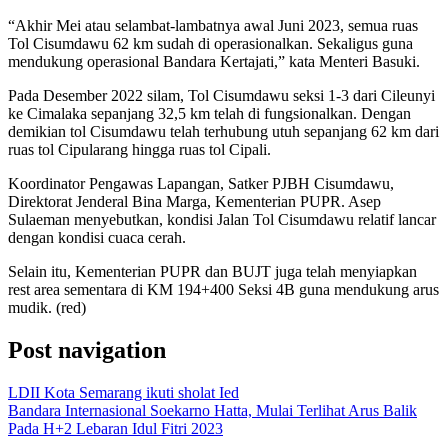
“Akhir Mei atau selambat-lambatnya awal Juni 2023, semua ruas
Tol Cisumdawu 62 km sudah di operasionalkan. Sekaligus guna
mendukung operasional Bandara Kertajati,” kata Menteri Basuki.
Pada Desember 2022 silam, Tol Cisumdawu seksi 1-3 dari Cileunyi
ke Cimalaka sepanjang 32,5 km telah di fungsionalkan. Dengan
demikian tol Cisumdawu telah terhubung utuh sepanjang 62 km dari
ruas tol Cipularang hingga ruas tol Cipali.
Koordinator Pengawas Lapangan, Satker PJBH Cisumdawu,
Direktorat Jenderal Bina Marga, Kementerian PUPR. Asep
Sulaeman menyebutkan, kondisi Jalan Tol Cisumdawu relatif lancar
dengan kondisi cuaca cerah.
Selain itu, Kementerian PUPR dan BUJT juga telah menyiapkan
rest area sementara di KM 194+400 Seksi 4B guna mendukung arus
mudik. (red)
Post navigation
LDII Kota Semarang ikuti sholat Ied
Bandara Internasional Soekarno Hatta, Mulai Terlihat Arus Balik
Pada H+2 Lebaran Idul Fitri 2023