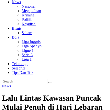
News
Nasional
Megapolitan
Kriminal
Politik
Kejadian
Bisnis
Saham
Bola
Liga Inggris
Liga Spanyol
Ligue 1
Serie A
Liga 1
Teknologi
Selebrita
Tips Dan Trik
News
Lalu Lintas Kawasan Puncak
Mulai Penuh di Hari Lebaran