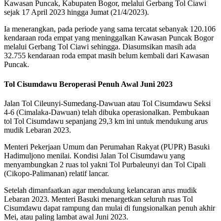
Kawasan Puncak, Kabupaten Bogor, melalui Gerbang Tol Ciawi
sejak 17 April 2023 hingga Jumat (21/4/2023).
Ia menerangkan, pada periode yang sama tercatat sebanyak 120.106
kendaraan roda empat yang meninggalkan Kawasan Puncak Bogor
melalui Gerbang Tol Ciawi sehingga. Diasumsikan masih ada
32.755 kendaraan roda empat masih belum kembali dari Kawasan
Puncak.
Tol Cisumdawu Beroperasi Penuh Awal Juni 2023
Jalan Tol Cileunyi-Sumedang-Dawuan atau Tol Cisumdawu Seksi
4-6 (Cimalaka-Dawuan) telah dibuka operasionalkan. Pembukaan
tol Tol Cisumdawu sepanjang 29,3 km ini untuk mendukung arus
mudik Lebaran 2023.
Menteri Pekerjaan Umum dan Perumahan Rakyat (PUPR) Basuki
Hadimuljono menilai. Kondisi Jalan Tol Cisumdawu yang
menyambungkan 2 ruas tol yakni Tol Purbaleunyi dan Tol Cipali
(Cikopo-Palimanan) relatif lancar.
Setelah dimanfaatkan agar mendukung kelancaran arus mudik
Lebaran 2023. Menteri Basuki menargetkan seluruh ruas Tol
Cisumdawu dapat rampung dan mulai di fungsionalkan penuh akhir
Mei, atau paling lambat awal Juni 2023.