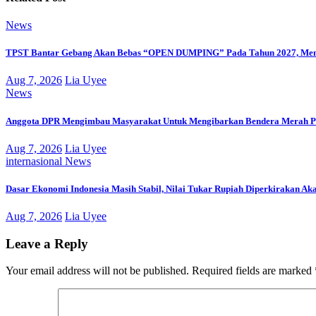
News
TPST Bantar Gebang Akan Bebas “OPEN DUMPING” Pada Tahun 2027, Men
Aug 7, 2026
Lia Uyee
News
Anggota DPR Mengimbau Masyarakat Untuk Mengibarkan Bendera Merah Pu
Aug 7, 2026
Lia Uyee
internasional
News
Dasar Ekonomi Indonesia Masih Stabil, Nilai Tukar Rupiah Diperkirakan Ak
Aug 7, 2026
Lia Uyee
Leave a Reply
Your email address will not be published.
Required fields are marked