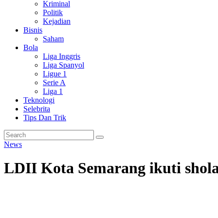
Kriminal
Politik
Kejadian
Bisnis
Saham
Bola
Liga Inggris
Liga Spanyol
Ligue 1
Serie A
Liga 1
Teknologi
Selebrita
Tips Dan Trik
News
LDII Kota Semarang ikuti shola