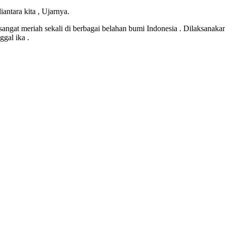
antara kita , Ujarnya.
ed sangat meriah sekali di berbagai belahan bumi Indonesia . Dilaksanak
gal ika .