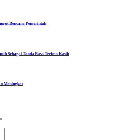
urut Rencana Pemerintah
tih Sebagai Tanda Rasa Terima Kasih
an Meningkat
*