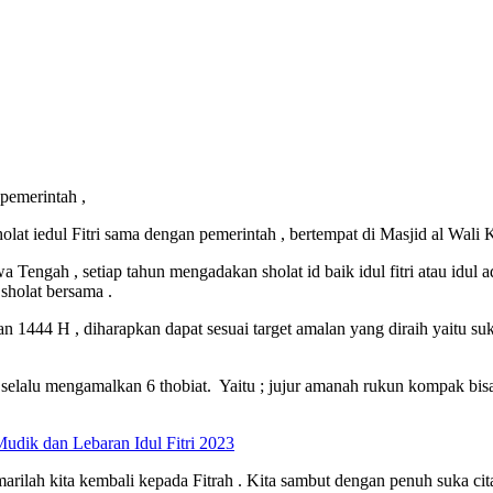
lat iedul Fitri sama dengan pemerintah , bertempat di Masjid al Wali 
gah , setiap tahun mengadakan sholat id baik idul fitri atau idul ad
holat bersama .
 1444 H , diharapkan dapat sesuai target amalan yang diraih yaitu suk
 selalu mengamalkan 6 thobiat. Yaitu ; jujur amanah rukun kompak bi
dik dan Lebaran Idul Fitri 2023
arilah kita kembali kepada Fitrah . Kita sambut dengan penuh suka cit