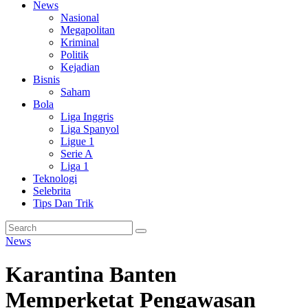
News
Nasional
Megapolitan
Kriminal
Politik
Kejadian
Bisnis
Saham
Bola
Liga Inggris
Liga Spanyol
Ligue 1
Serie A
Liga 1
Teknologi
Selebrita
Tips Dan Trik
News
Karantina Banten
Memperketat Pengawasan