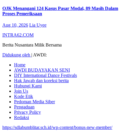
OJK Menangani 124 Kasus Pasar Modal, 89 Masih Dalam
Proses Pemeriksaan
Aug 10, 2026
Lia Uyee
INTRA62.COM
Berita Nusantara Milik Bersama
Didukung oleh
|
AWDI:
Home
AWDI BUDAYAKAN SENI
DIY International Dance Festivals
Hak Jawab dan koreksi berita
Hubungi Kami
Join Us
Kode Etik
Pedoman Media Siber
Pengaduan
Privacy Policy
Redaksi
https://sdlabumblitar.sch.id/wp-content/bonus-new-member/