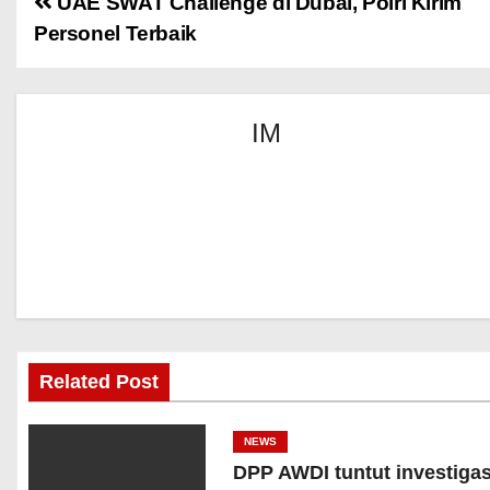
UAE SWAT Challenge di Dubai, Polri Kirim
Personel Terbaik
IM
Related Post
NEWS
DPP AWDI tuntut investigas