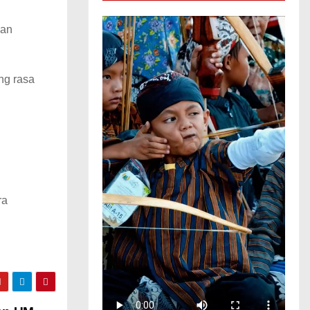
dan
ng rasa
ra