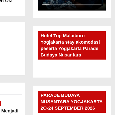
sen UM
Hotel Top Malaiboro
Yogjakarta stay akomodasi
peserta Yogjakarta Parade
Budaya Nusantara
PARADE BUDAYA
NUSANTARA YOGJAKARTA
2O-24 SEPTEMBER 2026
 Menjadi