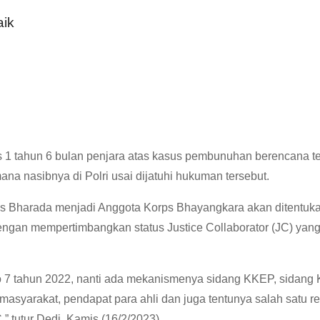
aik
is 1 tahun 6 bulan penjara atas kasus pembunuhan berencana t
ana nasibnya di Polri usai dijatuhi hukuman tersebut.
tus Bharada menjadi Anggota Korps Bhayangkara akan ditentuk
engan mempertimbangkan status Justice Collaborator (JC) yang
 7 tahun 2022, nanti ada mekanismenya sidang KKEP, sidang
syarakat, pendapat para ahli dan juga tentunya salah satu re
” tutur Dedi, Kamis (16/2/2023).