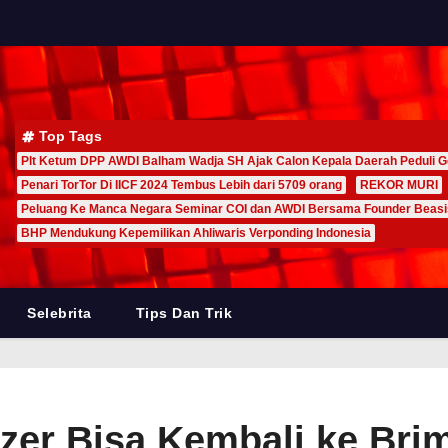
Top Tags
Plt Ketum DPP AWDI Balham Wadja SH Ajak Calon Kepala Daerah Peduli G
Penari TorTor Di IICF 2024 Tembus Lebih dari 5709 orang
REKOR MURI
Peluang Ke Manca Negara Seminar COI dan AWDI Bersama Founder Beas
BHP Mendukung Kepemilikan Ahliwaris Verponding Indonesia
Selebrita
Tips Dan Trik
iezer Bisa Kembali ke Bri