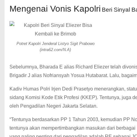
Mengenai Vonis Kapolri
Beri Sinyal B
Potret Kapolri Jenderal Listyo Sigit Prabowo
(intra62.com/N.A)
Sebelumnya, Bharada E alias Richard Eliezer telah divon
Brigadir J alias Nofriansyah Yosua Hutabarat. Lalu, bagaim
Kadiv Humas Polri Irjen Dedi Prasetyo menerangkan, sta
sidang Komisi Kode Etik Profesi (KKEP). Tentunya, juga d
oleh Pengadilan Negeri Jakarta Selatan.
“Tentunya berdasarkan PP 1 Tahun 2003, kemudian PP No
tentunya akan mempertimbangkan masukan dari berbagai ma
yang paling penting dari pengadilan adalah RE sebagai JC,