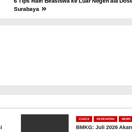
6 Tips Raih Beasiswa ke Luar Negeri ala Do
Surabaya
CUACA
KESEHATAN
NEWS
i
BMKG: Juli 2026 Akan