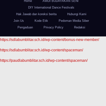
Home
AWDI BUDAYAKAN SENI
DIY International Dance Festivals
Hak Jawab dan koreksi berita
Hubungi Kami
Join Us
Kode Etik
Pedoman Media Siber
Pengaduan
Privacy Policy
Redaksi
https://sdlabumblitar.sch.id/wp-content/bonus-new-member/
https://sdlabumblitar.sch.id/wp-content/spaceman/
https://paudlabumblitar.sch.id/wp-content/spaceman/