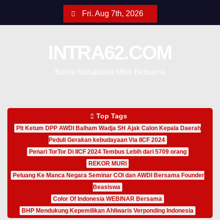
Fri. Aug 7th, 2026
INTRA62.COM
Berita Nusantara Milik Bersama
Top Tags
Plt Ketum DPP AWDI Balham Wadja SH Ajak Calon Kepala Daerah
Peduli Gerakan kebudayaan Via IICF 2024
Penari TorTor Di IICF 2024 Tembus Lebih dari 5709 orang
REKOR MURI
Peluang Ke Manca Negara Seminar COI dan AWDI Bersama Founder
Beasiswa
Color Of Indonesia WEBINAR Bersama
BHP Mendukung Kepemilikan Ahliwaris Verponding Indonesia