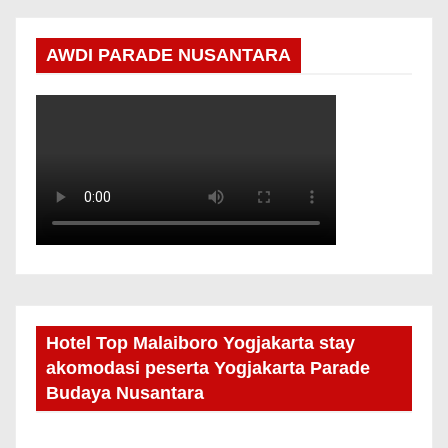
AWDI PARADE NUSANTARA
Hotel Top Malaiboro Yogjakarta stay
akomodasi peserta Yogjakarta Parade
Budaya Nusantara