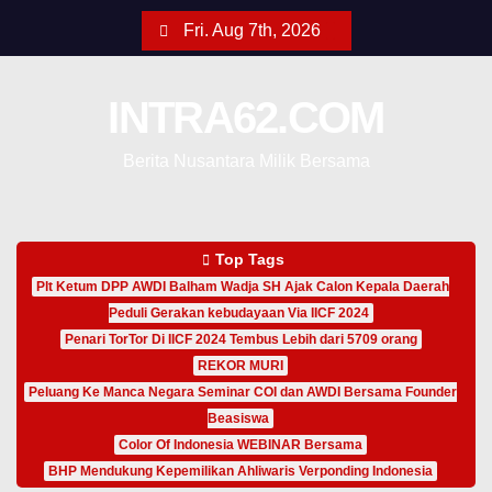
Fri. Aug 7th, 2026
INTRA62.COM
Berita Nusantara Milik Bersama
Top Tags
Plt Ketum DPP AWDI Balham Wadja SH Ajak Calon Kepala Daerah
Peduli Gerakan kebudayaan Via IICF 2024
Penari TorTor Di IICF 2024 Tembus Lebih dari 5709 orang
REKOR MURI
Peluang Ke Manca Negara Seminar COI dan AWDI Bersama Founder
Beasiswa
Color Of Indonesia WEBINAR Bersama
BHP Mendukung Kepemilikan Ahliwaris Verponding Indonesia