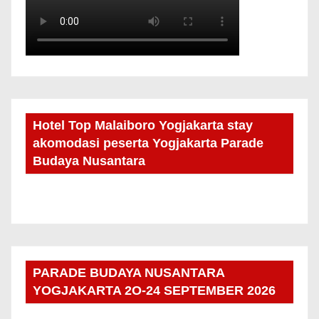
Hotel Top Malaiboro Yogjakarta stay
akomodasi peserta Yogjakarta Parade
Budaya Nusantara
PARADE BUDAYA NUSANTARA
YOGJAKARTA 2O-24 SEPTEMBER 2026