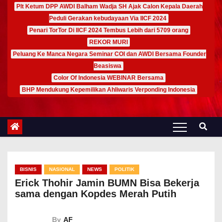
Plt Ketum DPP AWDI Balham Wadja SH Ajak Calon Kepala Daerah
Peduli Gerakan kebudayaan Via IICF 2024
Penari TorTor Di IICF 2024 Tembus Lebih dari 5709 orang
REKOR MURI
Peluang Ke Manca Negara Seminar COI dan AWDI Bersama Founder
Beasiswa
Color Of Indonesia WEBINAR Bersama
BHP Mendukung Kepemilikan Ahliwaris Verponding Indonesia
BISNIS
NASIONAL
NEWS
POLITIK
Erick Thohir Jamin BUMN Bisa Bekerja
sama dengan Kopdes Merah Putih
By
AF