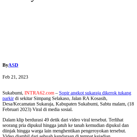
By
ASD
Feb 21, 2023
Sukabumi,
INTRA62.com
–
Sopir angkot sukaraja dikerok tukang
parkir
di sekitar Simpang Selakaso, Jalan RA Kosasih,
Desa/Kecamatan Sukaraja, Kabupaten Sukabumi, Sabtu malam, (18
Februari 2023) Viral di media sosial.
Dalam klip berdurasi 49 detik dari video viral tersebut.
Terlihat
seorang pria dipukul hingga jatuh ke tanah kemudian dipukul dan
diinjak hingga warga lain menghentikan pengeroyokan tersebut.
Video diambil dari sebuah kendaraan di tempat kejadian.