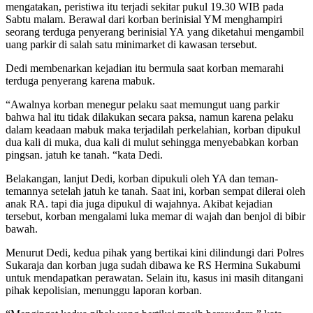
mengatakan, peristiwa itu terjadi sekitar pukul 19.30 WIB pada
Sabtu malam. Berawal dari korban berinisial YM menghampiri
seorang terduga penyerang berinisial YA yang diketahui mengambil
uang parkir di salah satu minimarket di kawasan tersebut.
Dedi membenarkan kejadian itu bermula saat korban memarahi
terduga penyerang karena mabuk.
“Awalnya korban menegur pelaku saat memungut uang parkir
bahwa hal itu tidak dilakukan secara paksa, namun karena pelaku
dalam keadaan mabuk maka terjadilah perkelahian, korban dipukul
dua kali di muka, dua kali di mulut sehingga menyebabkan korban
pingsan. jatuh ke tanah. “kata Dedi.
Belakangan, lanjut Dedi, korban dipukuli oleh YA dan teman-
temannya setelah jatuh ke tanah.
Saat ini, korban sempat dilerai oleh
anak RA.
tapi dia juga dipukul di wajahnya.
Akibat kejadian
tersebut, korban mengalami luka memar di wajah dan benjol di bibir
bawah.
Menurut Dedi, kedua pihak yang bertikai kini dilindungi dari Polres
Sukaraja dan korban juga sudah dibawa ke RS Hermina Sukabumi
untuk mendapatkan perawatan.
Selain itu, kasus ini masih ditangani
pihak kepolisian, menunggu laporan korban.