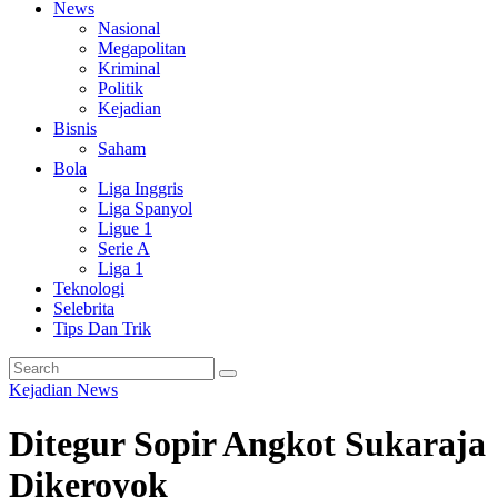
News
Nasional
Megapolitan
Kriminal
Politik
Kejadian
Bisnis
Saham
Bola
Liga Inggris
Liga Spanyol
Ligue 1
Serie A
Liga 1
Teknologi
Selebrita
Tips Dan Trik
Kejadian
News
Ditegur Sopir Angkot Sukaraja
Dikeroyok