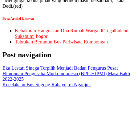
“Mengingat kedua pihak yang bertikai masih bersaudara,” kata
Dedi.
(red)
Baca Artikel lainnya:
Kebakaran Hanguskan Dua Rumah Warga di Tegalbuleud
Sukabumi
-bogor
Tabrakan Beruntun Bus Pariwisata Rombongan
Post navigation
Eka Lestari Sinaga Terpilih Menjadi Badan Pengurus Pusat
Himpunan Pengusaha Muda Indonesia (BPP-HIPMI) Masa Bakti
2022-2025
Kecelakaan Bus Sugeng Rahayu, di Nganjuk