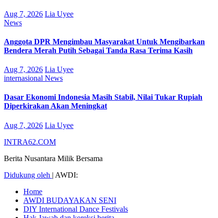
Aug 7, 2026
Lia Uyee
News
Anggota DPR Mengimbau Masyarakat Untuk Mengibarkan
Bendera Merah Putih Sebagai Tanda Rasa Terima Kasih
Aug 7, 2026
Lia Uyee
internasional
News
Dasar Ekonomi Indonesia Masih Stabil, Nilai Tukar Rupiah
Diperkirakan Akan Meningkat
Aug 7, 2026
Lia Uyee
INTRA62.COM
Berita Nusantara Milik Bersama
Didukung oleh
|
AWDI:
Home
AWDI BUDAYAKAN SENI
DIY International Dance Festivals
Hak Jawab dan koreksi berita