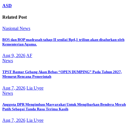
ASD
Related Post
Nasional
News
BOS dan BOP madrasah tahap II senilai Rp4,1 triliun akan disalurkan oleh
Kementerian Agama.
Aug 9, 2026
AF
News
TPST Bantar Gebang Akan Bebas “OPEN DUMPING” Pada Tahun 2027,
Menurut Rencana Pemerintah
Aug 7, 2026
Lia Uyee
News
Anggota DPR Mengimbau Masyarakat Untuk Mengibarkan Bendera Merah
Putih Sebagai Tanda Rasa Terima Kasih
Aug 7, 2026
Lia Uyee