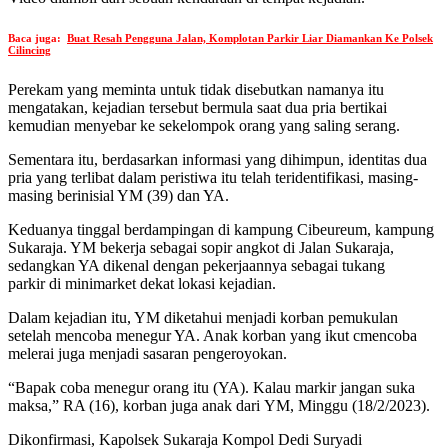
Baca juga:
Buat Resah Pengguna Jalan, Komplotan Parkir Liar Diamankan Ke Polsek
Cilincing
Perekam yang meminta untuk tidak disebutkan namanya itu
mengatakan, kejadian tersebut bermula saat dua pria bertikai
kemudian menyebar ke sekelompok orang yang saling serang.
Sementara itu, berdasarkan informasi yang dihimpun, identitas dua
pria yang terlibat dalam peristiwa itu telah teridentifikasi, masing-
masing berinisial YM (39) dan YA.
Keduanya tinggal berdampingan di kampung Cibeureum, kampung
Sukaraja. YM bekerja sebagai sopir angkot di Jalan Sukaraja,
sedangkan YA dikenal dengan pekerjaannya sebagai tukang
parkir di minimarket dekat lokasi kejadian.
Dalam kejadian itu, YM diketahui menjadi korban pemukulan
setelah mencoba menegur YA. Anak korban yang ikut cmencoba
melerai juga menjadi sasaran pengeroyokan.
“Bapak coba menegur orang itu (YA). Kalau markir jangan suka
maksa,” RA (16), korban juga anak dari YM, Minggu (18/2/2023).
Dikonfirmasi, Kapolsek Sukaraja Kompol Dedi Suryadi