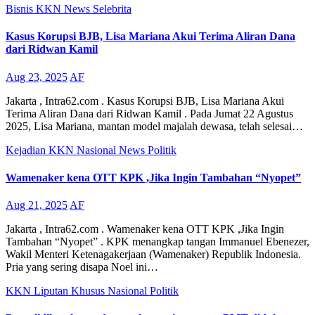
Bisnis
KKN
News
Selebrita
Kasus Korupsi BJB, Lisa Mariana Akui Terima Aliran Dana
dari Ridwan Kamil
Aug 23, 2025
AF
Jakarta , Intra62.com . Kasus Korupsi BJB, Lisa Mariana Akui
Terima Aliran Dana dari Ridwan Kamil . Pada Jumat 22 Agustus
2025, Lisa Mariana, mantan model majalah dewasa, telah selesai…
Kejadian
KKN
Nasional
News
Politik
Wamenaker kena OTT KPK ,Jika Ingin Tambahan “Nyopet”
Aug 21, 2025
AF
Jakarta , Intra62.com . Wamenaker kena OTT KPK ,Jika Ingin
Tambahan “Nyopet” . KPK menangkap tangan Immanuel Ebenezer,
Wakil Menteri Ketenagakerjaan (Wamenaker) Republik Indonesia.
Pria yang sering disapa Noel ini…
KKN
Liputan Khusus
Nasional
Politik