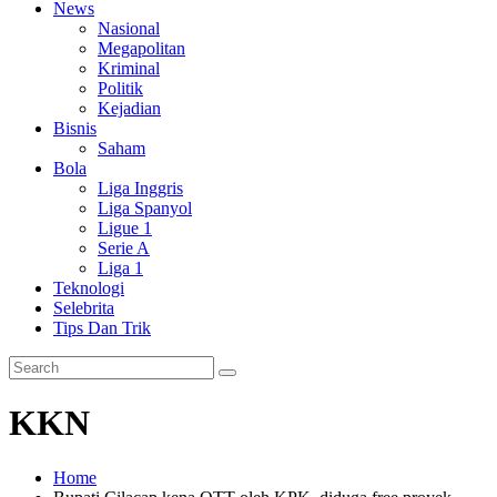
News
Nasional
Megapolitan
Kriminal
Politik
Kejadian
Bisnis
Saham
Bola
Liga Inggris
Liga Spanyol
Ligue 1
Serie A
Liga 1
Teknologi
Selebrita
Tips Dan Trik
KKN
Home