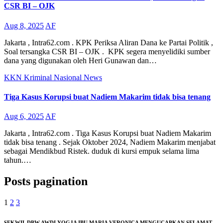
CSR BI – OJK
Aug 8, 2025
AF
Jakarta , Intra62.com . KPK Periksa Aliran Dana ke Partai Politik ,
Soal tersangka CSR BI – OJK . KPK segera menyelidiki sumber
dana yang digunakan oleh Heri Gunawan dan…
KKN
Kriminal
Nasional
News
Tiga Kasus Korupsi buat Nadiem Makarim tidak bisa tenang
Aug 6, 2025
AF
Jakarta , Intra62.com . Tiga Kasus Korupsi buat Nadiem Makarim
tidak bisa tenang . Sejak Oktober 2024, Nadiem Makarim menjabat
sebagai Mendikbud Ristek. duduk di kursi empuk selama lima
tahun.…
Posts pagination
1
2
3
SEKWIL DPW AWDI YOGJA IBU MARIA VERONICA MENGUCAPKAN SELAMAT