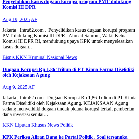
Penyelidikan kasus dugaan korupsi program PMT didukung
Komisi III DPR
Aug 19, 2025
AF
Jakarta , Intra62.com . Penyelidikan kasus dugaan korupsi program
PMT didukung Komisi III DPR . Ahmad Sahroni, Wakil Ketua
Komisi III DPR RI, mendukung upaya KPK untuk menyelesaikan
kasus dugaan…
Bisnis
KKN
Kriminal
Nasional
News
Dugaan Korupsi Rp 1,86 Triliun di PT Kimia Farma Diselidiki
oleh Kejaksaan Agung
Aug 9, 2025
AF
Jakarta , Intra62.com . Dugaan Korupsi Rp 1,86 Triliun di PT Kimia
Farma Diselidiki oleh Kejaksaan Agung. KEJAKSAAN Agung
sedang menyelidiki dugaan tindak pidana korupsi terkait pemberian
dana investasi senilai…
KKN
Liputan Khusus
News
Politik
KPK Periksa Aliran Dana ke Partai Politik , Soal tersangka