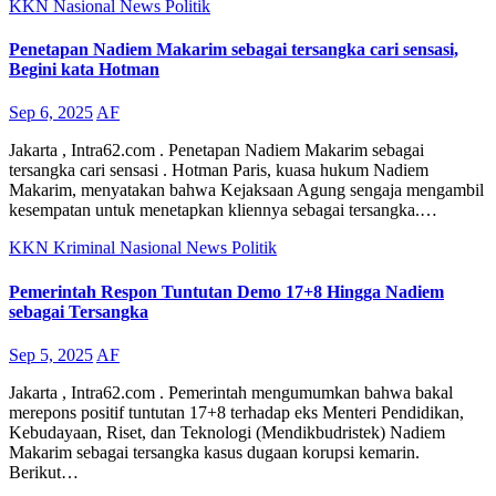
KKN
Nasional
News
Politik
Penetapan Nadiem Makarim sebagai tersangka cari sensasi,
Begini kata Hotman
Sep 6, 2025
AF
Jakarta , Intra62.com . Penetapan Nadiem Makarim sebagai
tersangka cari sensasi . Hotman Paris, kuasa hukum Nadiem
Makarim, menyatakan bahwa Kejaksaan Agung sengaja mengambil
kesempatan untuk menetapkan kliennya sebagai tersangka.…
KKN
Kriminal
Nasional
News
Politik
Pemerintah Respon Tuntutan Demo 17+8 Hingga Nadiem
sebagai Tersangka
Sep 5, 2025
AF
Jakarta , Intra62.com . Pemerintah mengumumkan bahwa bakal
merepons positif tuntutan 17+8 terhadap eks Menteri Pendidikan,
Kebudayaan, Riset, dan Teknologi (Mendikbudristek) Nadiem
Makarim sebagai tersangka kasus dugaan korupsi kemarin.
Berikut…