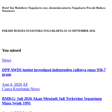
Hotel Top Malaiboro Yogjakarta stay akomodasi peserta Yogjakarta Parade Budaya
Nusantara
PARADE BUDAYA NUSANTARA YOGJAKARTA 2O-24 SEPTEMBER 2026
You missed
News
DPP AWDI tuntut investigasi independen raibnya emas 936,7
gram
Aug 4, 2026
AF
Cuaca
Kesehatan
News
BMKG: Juli 2026 Akan Menjadi Juli Terkering Sepanjang
Masa Sejak 1991