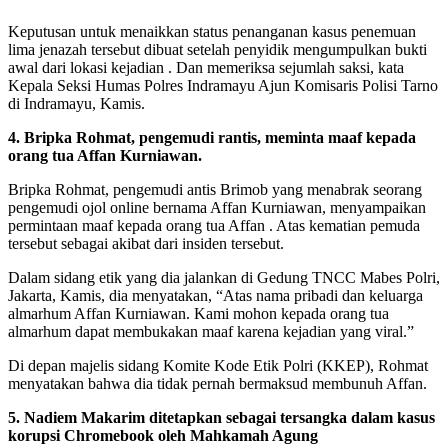
Keputusan untuk menaikkan status penanganan kasus penemuan
lima jenazah tersebut dibuat setelah penyidik mengumpulkan bukti
awal dari lokasi kejadian . Dan memeriksa sejumlah saksi, kata
Kepala Seksi Humas Polres Indramayu Ajun Komisaris Polisi Tarno
di Indramayu, Kamis.
4. Bripka Rohmat, pengemudi rantis, meminta maaf kepada
orang tua Affan Kurniawan.
Bripka Rohmat, pengemudi antis Brimob yang menabrak seorang
pengemudi ojol online bernama Affan Kurniawan, menyampaikan
permintaan maaf kepada orang tua Affan . Atas kematian pemuda
tersebut sebagai akibat dari insiden tersebut.
Dalam sidang etik yang dia jalankan di Gedung TNCC Mabes Polri,
Jakarta, Kamis, dia menyatakan, “Atas nama pribadi dan keluarga
almarhum Affan Kurniawan. Kami mohon kepada orang tua
almarhum dapat membukakan maaf karena kejadian yang viral.”
Di depan majelis sidang Komite Kode Etik Polri (KKEP), Rohmat
menyatakan bahwa dia tidak pernah bermaksud membunuh Affan.
5. Nadiem Makarim ditetapkan sebagai tersangka dalam kasus
korupsi Chromebook oleh Mahkamah Agung