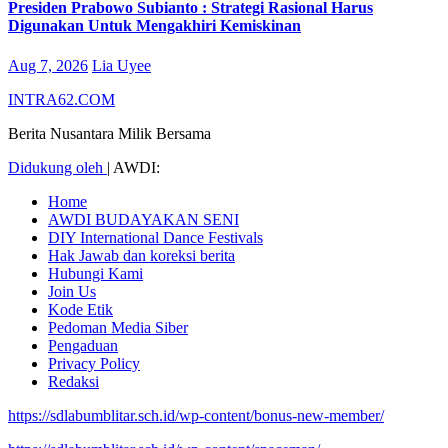
Presiden Prabowo Subianto : Strategi Rasional Harus
Digunakan Untuk Mengakhiri Kemiskinan
Aug 7, 2026
Lia Uyee
INTRA62.COM
Berita Nusantara Milik Bersama
Didukung oleh
|
AWDI:
Home
AWDI BUDAYAKAN SENI
DIY International Dance Festivals
Hak Jawab dan koreksi berita
Hubungi Kami
Join Us
Kode Etik
Pedoman Media Siber
Pengaduan
Privacy Policy
Redaksi
https://sdlabumblitar.sch.id/wp-content/bonus-new-member/