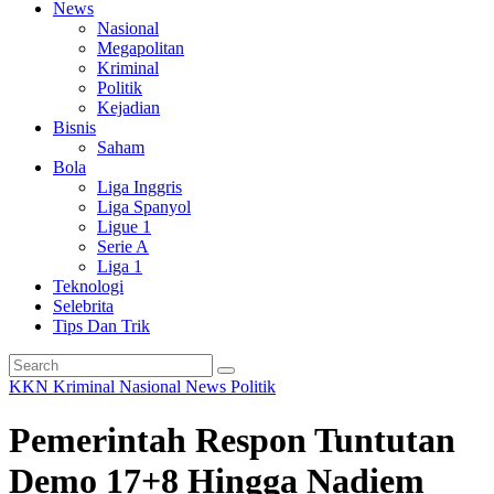
News
Nasional
Megapolitan
Kriminal
Politik
Kejadian
Bisnis
Saham
Bola
Liga Inggris
Liga Spanyol
Ligue 1
Serie A
Liga 1
Teknologi
Selebrita
Tips Dan Trik
KKN
Kriminal
Nasional
News
Politik
Pemerintah Respon Tuntutan
Demo 17+8 Hingga Nadiem