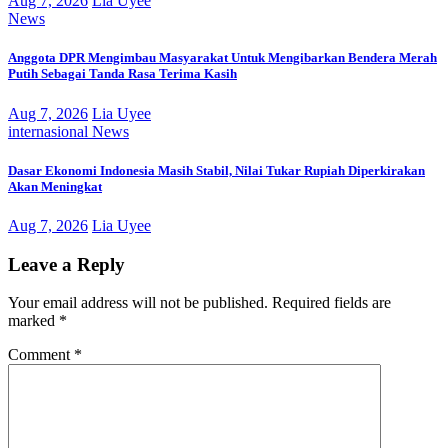
Aug 7, 2026
Lia Uyee
News
Anggota DPR Mengimbau Masyarakat Untuk Mengibarkan Bendera Merah
Putih Sebagai Tanda Rasa Terima Kasih
Aug 7, 2026
Lia Uyee
internasional
News
Dasar Ekonomi Indonesia Masih Stabil, Nilai Tukar Rupiah Diperkirakan
Akan Meningkat
Aug 7, 2026
Lia Uyee
Leave a Reply
Your email address will not be published.
Required fields are
marked
*
Comment
*