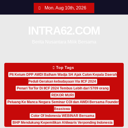
Mon. Aug 10th, 2026
INTRA62.COM
Berita Nusantara Milik Bersama
Top Tags
Plt Ketum DPP AWDI Balham Wadja SH Ajak Calon Kepala Daerah
Peduli Gerakan kebudayaan Via IICF 2024
Penari TorTor Di IICF 2024 Tembus Lebih dari 5709 orang
REKOR MURI
Peluang Ke Manca Negara Seminar COI dan AWDI Bersama Founder
Beasiswa
Color Of Indonesia WEBINAR Bersama
BHP Mendukung Kepemilikan Ahliwaris Verponding Indonesia