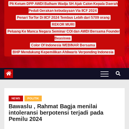
Plt Ketum DPP AWDI Balham Wadja SH Ajak Calon Kepala Daerah
Peduli Gerakan kebudayaan Via IICF 2024
Penari TorTor Di IICF 2024 Tembus Lebih dari 5709 orang
REKOR MURI
Peluang Ke Manca Negara Seminar COI dan AWDI Bersama Founder
Beasiswa
Color Of Indonesia WEBINAR Bersama
BHP Mendukung Kepemilikan Ahliwaris Verponding Indonesia
NEWS
POLITIK
Bawaslu , Rahmat Bagja menilai
intoleransi berpotensi terjadi pada
Pemilu 2024