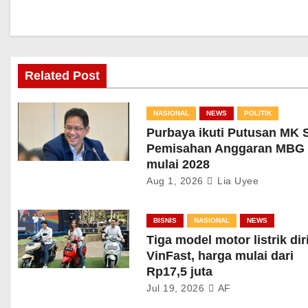
Related Post
NASIONAL
NEWS
POLITIK
Purbaya ikuti Putusan MK 
Pemisahan Anggaran MBG
mulai 2028
Aug 1, 2026
Lia Uyee
BISNIS
NASIONAL
NEWS
Tiga model motor listrik diri
VinFast, harga mulai dari
Rp17,5 juta
Jul 19, 2026
AF