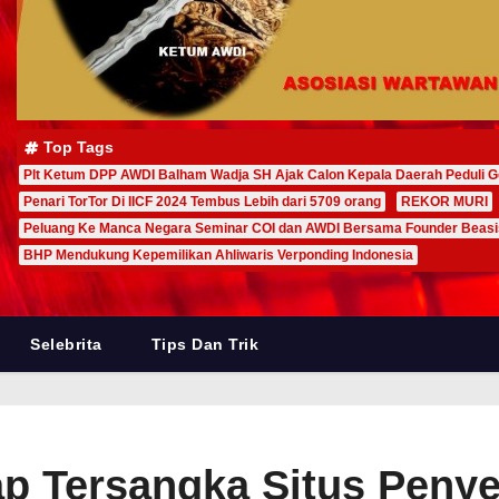
Top Tags
Plt Ketum DPP AWDI Balham Wadja SH Ajak Calon Kepala Daerah Peduli G
Penari TorTor Di IICF 2024 Tembus Lebih dari 5709 orang
REKOR MURI
Peluang Ke Manca Negara Seminar COI dan AWDI Bersama Founder Beas
BHP Mendukung Kepemilikan Ahliwaris Verponding Indonesia
Selebrita
Tips Dan Trik
ap Tersangka Situs Penye