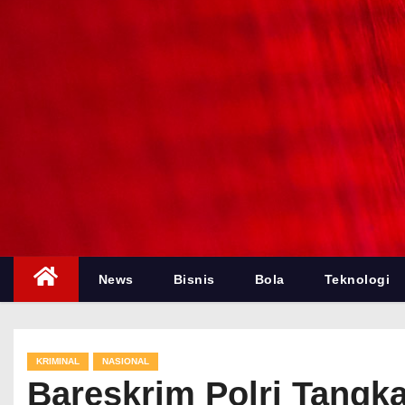
News
Bisnis
Bola
Teknologi
KRIMINAL
NASIONAL
Bareskrim Polri Tangk