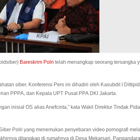
ipidsiber)
Bareskrim Polri
telah menangkap seorang tersangka 
tan siber. Konferensi Pers ini dihadiri oleh Kasubdit I Dittipid
terian PPPA, dan Kepala UPT Pusat PPA DKI Jakarta.
an inisial OS alias Anefcinta,” kata Wakil Direktur Tindak Pid
 Siber Polri yang menemukan penyebaran video pornografi mel
akhirnya ditangkap di rumahnya di Desa Mekarsari, Pangandar