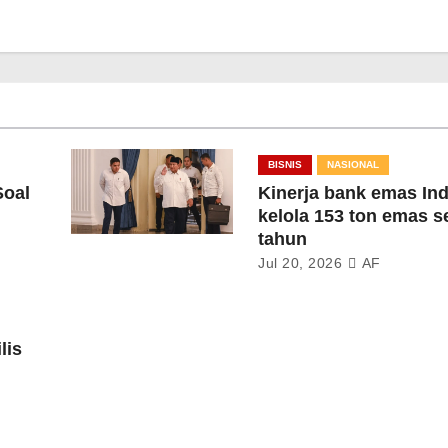
BISNIS
NASIONAL
Soal
Kinerja bank emas In
kelola 153 ton emas s
tahun
Jul 20, 2026
AF
lis