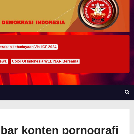
erakan kebudayaan Via IICF 2024
iswa
Color Of Indonesia WEBINAR Bersama
bar konten pornografi