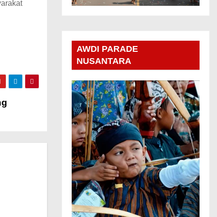
arakat
AWDI PARADE
NUSANTARA
ng