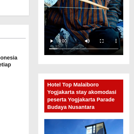
donesia
etiap
Hotel Top Malaiboro
Yogjakarta stay akomodasi
peserta Yogjakarta Parade
Budaya Nusantara