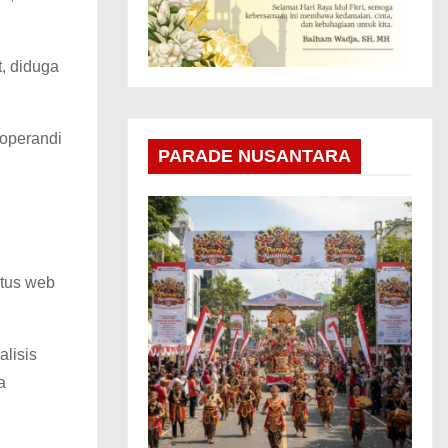
, diduga
 operandi
PARADE NUSANTARA
itus web
alisis
a