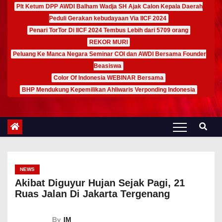
Plt Ketum DPP AWDI Balham Wadja SH Ajak Calon Kepala Daerah
Peduli Gerakan kebudayaan Via IICF 2024
Penari TorTor Di IICF 2024 Tembus Lebih dari 5709 orang
REKOR MURI
Peluang Ke Manca Negara Seminar COI dan AWDI Bersama Founder
Beasiswa
Color Of Indonesia WEBINAR Bersama
BHP Mendukung Kepemilikan Ahliwaris Verponding Indonesia
NEWS
Akibat Diguyur Hujan Sejak Pagi, 21
Ruas Jalan Di Jakarta Tergenang
By
IM