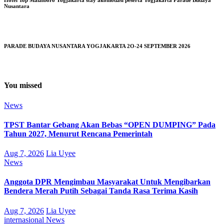
Hotel Top Malaiboro Yogjakarta stay akomodasi peserta Yogjakarta Parade Budaya
Nusantara
PARADE BUDAYA NUSANTARA YOGJAKARTA 2O-24 SEPTEMBER 2026
You missed
News
TPST Bantar Gebang Akan Bebas “OPEN DUMPING” Pada
Tahun 2027, Menurut Rencana Pemerintah
Aug 7, 2026
Lia Uyee
News
Anggota DPR Mengimbau Masyarakat Untuk Mengibarkan
Bendera Merah Putih Sebagai Tanda Rasa Terima Kasih
Aug 7, 2026
Lia Uyee
internasional
News