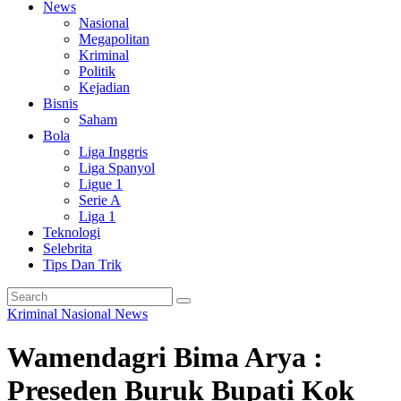
News
Nasional
Megapolitan
Kriminal
Politik
Kejadian
Bisnis
Saham
Bola
Liga Inggris
Liga Spanyol
Ligue 1
Serie A
Liga 1
Teknologi
Selebrita
Tips Dan Trik
Kriminal
Nasional
News
Wamendagri Bima Arya :
Preseden Buruk Bupati Kok