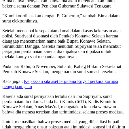
Bima hanya menyatakan bahwa dia akan merencanakan untuk
bekerja sama dengan Penjabat Gubernur Sulawesi Tenggara.
“Kami koordinasikan dengan Pj Gubernur,” tambah Bima dalam
surat elektroniknya.
Setelah mencapai kesepakatan damai dalam kasus kekerasan anak
polisi, Supriyani disomasi oleh Pemkab Konawe Selatan karena
dianggap mencemarkan nama baik Bupati Konawe Selatan,
Surunuddin Dangga. Mereka menuduh Supriyani telah mencabut
perjanjian perdamaian karena dia dipaksa dan dipaksa untuk
melakukannya saat menandatanganinya.
Pada hari Rabu, 6 November, Suhardi, Kabag Hukum Sekretariat
Pemkab Konawe Selatan, mengeluarkan surat somasi tersebut.
Baca juga :
Kejaksaan sita aset terpidana Engsit perkara korupsi
pengerjaan jalan
Karena ada surat pernyataan tertulis dari ibu Supriyani, surat
perdamaian itu ditarik. Pada hari Kamis (6/11), Kadis Kominfo
Konawe Selatan, Anas Mas’ud, mengatakan kepada wartawan
bahwa dia merasa tertekan dan terintimidasi selama proses mediasi.
Untuk memastikan bahwa proses mediasi yang difasilitasi bupati
tidak mengandung unsur paksaan atau intimidasi, somasi ini dikirim