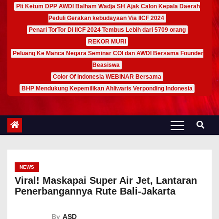
Plt Ketum DPP AWDI Balham Wadja SH Ajak Calon Kepala Daerah
Peduli Gerakan kebudayaan Via IICF 2024
Penari TorTor Di IICF 2024 Tembus Lebih dari 5709 orang
REKOR MURI
Peluang Ke Manca Negara Seminar COI dan AWDI Bersama Founder
Beasiswa
Color Of Indonesia WEBINAR Bersama
BHP Mendukung Kepemilikan Ahliwaris Verponding Indonesia
NEWS
Viral! Maskapai Super Air Jet, Lantaran
Penerbangannya Rute Bali-Jakarta
By
ASD