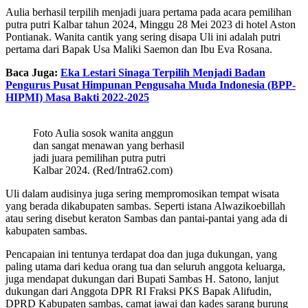
Aulia berhasil terpilih menjadi juara pertama pada acara pemilihan
putra putri Kalbar tahun 2024, Minggu 28 Mei 2023 di hotel Aston
Pontianak.
Wanita cantik yang sering disapa Uli ini adalah putri
pertama dari Bapak Usa Maliki Saemon dan Ibu Eva Rosana.
Baca Juga:
Eka Lestari Sinaga Terpilih Menjadi Badan
Pengurus Pusat Himpunan Pengusaha Muda Indonesia (BPP-
HIPMI) Masa Bakti 2022-2025
Foto Aulia sosok wanita anggun
dan sangat menawan yang berhasil
jadi juara pemilihan putra putri
Kalbar 2024. (Red/Intra62.com)
Uli dalam audisinya juga sering mempromosikan tempat wisata
yang berada dikabupaten sambas.
Seperti istana Alwazikoebillah
atau sering disebut keraton Sambas dan pantai-pantai yang ada di
kabupaten sambas.
Pencapaian ini tentunya terdapat doa dan juga dukungan, yang
paling utama dari kedua orang tua dan seluruh anggota keluarga,
juga mendapat dukungan dari Bupati Sambas H. Satono, lanjut
dukungan dari Anggota DPR RI Fraksi PKS Bapak Alifudin,
DPRD Kabupaten sambas, camat jawai dan kades sarang burung