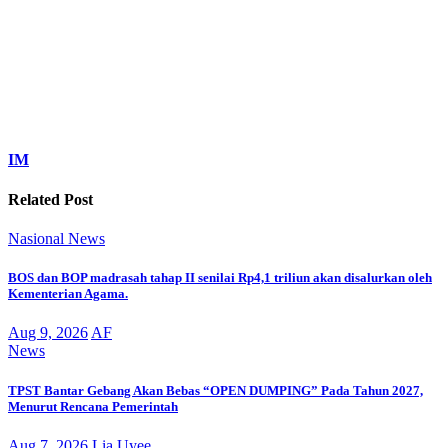
IM
Related Post
Nasional
News
BOS dan BOP madrasah tahap II senilai Rp4,1 triliun akan disalurkan oleh
Kementerian Agama.
Aug 9, 2026
AF
News
TPST Bantar Gebang Akan Bebas “OPEN DUMPING” Pada Tahun 2027,
Menurut Rencana Pemerintah
Aug 7, 2026
Lia Uyee