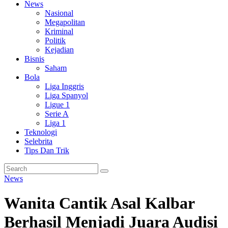
News
Nasional
Megapolitan
Kriminal
Politik
Kejadian
Bisnis
Saham
Bola
Liga Inggris
Liga Spanyol
Ligue 1
Serie A
Liga 1
Teknologi
Selebrita
Tips Dan Trik
News
Wanita Cantik Asal Kalbar
Berhasil Menjadi Juara Audisi