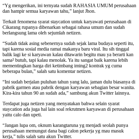
“Yg mengerikan, ini ternyata sudah RAHASIA UMUM perusahaan
dan hampir semua karyawan tahu,” lanjut Jhon.
Terkait fenomena syarat staycation untuk karyawati perusahaan di
Cikarang rupanya dibenarkan sebagai rahasa umum dan sudah
berlangsung lama oleh sejumlah netizen.
“Sudah tidak asing sebenernya sudah sejak lama budaya seperti itu,
tapi karena sosial media ramai makanya baru viral. Itu sih tinggal
balik lagi ke si karyawan kalau ditawarin begitu mau ya berarti kan
sama² butuh, tapi kalau menolak. Ya itu sangat baik karena lebih
mementingkan harga diri ketimbang iming2 kontrak yg cuma
beberapa bulan,” salah satu komentar netizen.
“Ini sudah berjalan puluhan tahun yang lalu, jaman dulu biasanya di
pabrik garmen atau pabrik dengan karyawan sebagian besar wanita.
Kira-kira tahun 90 an sudah ada,” sambung akun Twitter lainnya.
Terdapat juga netizen yang menyatakan bahwa selain syarat
staycation ada juga hal lain soal rekrutmen karyawan di perusahaan
yaitu calo dan upeti.
“Jangan lupa om, oknum karangtaruna yg menjadi seolah punya
perusahaan memungut dana bagi calon pekerja yg mau masuk
kerja,” tulis salah satu akun Twitter.