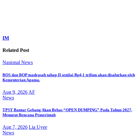
IM
Related Post
Nasional
News
BOS dan BOP madrasah tahap II senilai Rp4,1 triliun akan disalurkan oleh
Kementerian Agama.
Aug 9, 2026
AF
News
TPST Bantar Gebang Akan Bebas “OPEN DUMPING” Pada Tahun 2027,
Menurut Rencana Pemerintah
Aug 7, 2026
Lia Uyee
News