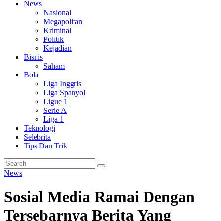
News
Nasional
Megapolitan
Kriminal
Politik
Kejadian
Bisnis
Saham
Bola
Liga Inggris
Liga Spanyol
Ligue 1
Serie A
Liga 1
Teknologi
Selebrita
Tips Dan Trik
News
Sosial Media Ramai Dengan
Tersebarnya Berita Yang