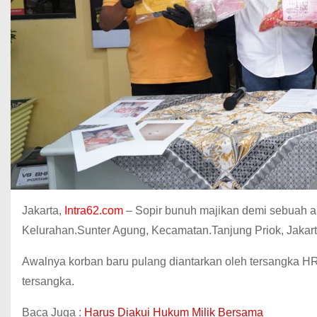
Jakarta,
Intra62.com
– Sopir bunuh majikan demi sebuah am
Kelurahan.Sunter Agung, Kecamatan.Tanjung Priok, Jakart
Awalnya korban baru pulang diantarkan oleh tersangka HR 
tersangka.
Baca Juga :
Harus Diakui Hukum Milik Bersama