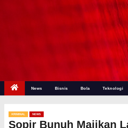
News
Bisnis
Bola
Teknologi
KRIMINAL
NEWS
Sopir Bunuh Majikan L