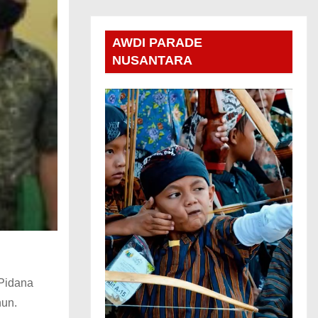
AWDI PARADE
NUSANTARA
 Pidana
hun.