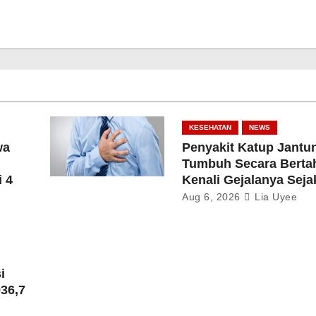
KESEHATAN
NEWS
wa
Penyakit Katup Jantu
Tumbuh Secara Berta
 4
Kenali Gejalanya Seja
Aug 6, 2026
Lia Uyee
i
36,7