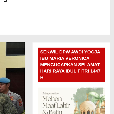
SEKWIL DPW AWDI YOGJA
IBU MARIA VERONICA
MENGUCAPKAN SELAMAT
HARI RAYA IDUL FITRI 1447
H