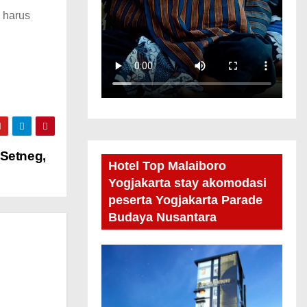
 harus
Setneg,
Hotel Top Malaiboro
Yogjakarta stay akomodasi
peserta Yogjakarta Parade
Budaya Nusantara