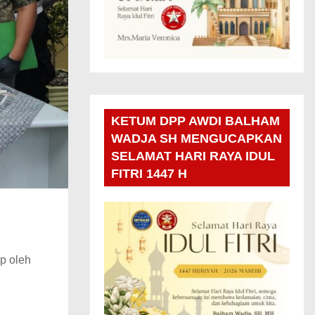
KETUM DPP AWDI BALHAM
WADJA SH MENGUCAPKAN
SELAMAT HARI RAYA IDUL
FITRI 1447 H
p oleh