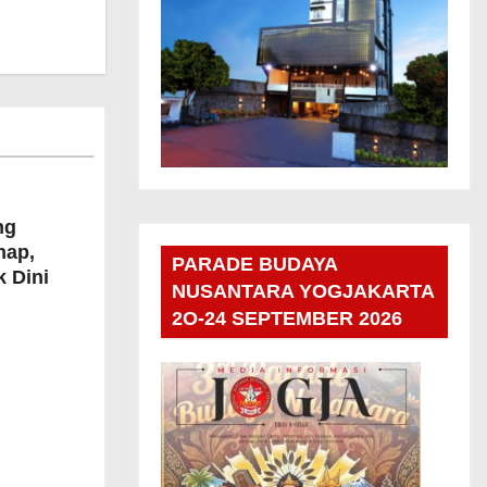
ng
hap,
PARADE BUDAYA
k Dini
NUSANTARA YOGJAKARTA
2O-24 SEPTEMBER 2026