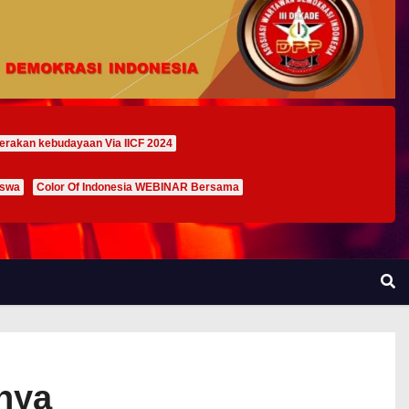
erakan kebudayaan Via IICF 2024
iswa
Color Of Indonesia WEBINAR Bersama
nya