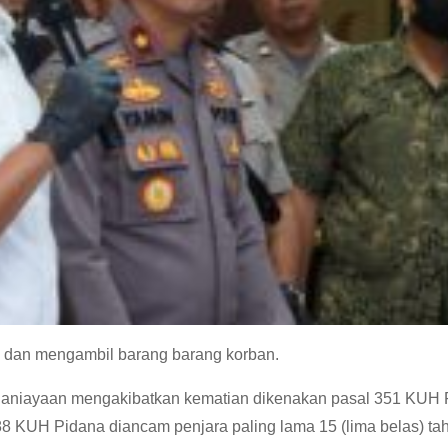
 dan mengambil barang barang korban.
nganiayaan mengakibatkan kematian dikenakan pasal 351 KUH
88 KUH Pidana diancam penjara paling lama 15 (lima belas) ta