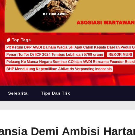
Top Tags
Plt Ketum DPP AWDI Balham Wadja SH Ajak Calon Kepala Daerah Peduli G
Penari TorTor Di IICF 2024 Tembus Lebih dari 5709 orang
REKOR MURI
Peluang Ke Manca Negara Seminar COI dan AWDI Bersama Founder Beas
BHP Mendukung Kepemilikan Ahliwaris Verponding Indonesia
Selebrita
Tips Dan Trik
ansia Demi Ambisi Harta