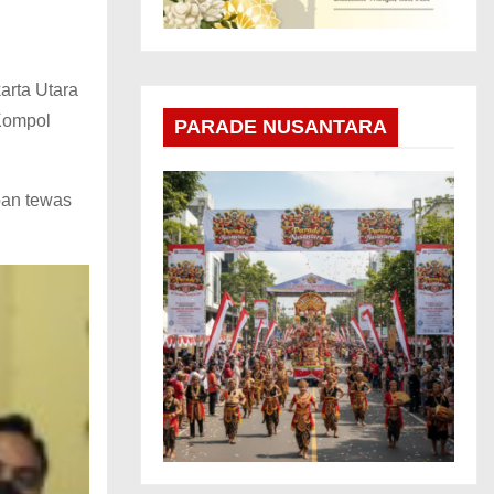
arta Utara
 Kompol
PARADE NUSANTARA
ban tewas