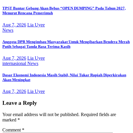
TPST Bantar Gebang Akan Bebas “OPEN DUMPING” Pada Tahun 2027,
Menurut Rencana Pemerintah
Aug 7, 2026
Lia Uyee
News
Anggota DPR Mengimbau Masyarakat Untuk Mengibarkan Bendera Merah
Putih Sebagai Tanda Rasa Terima Kasih
Aug 7, 2026
Lia Uyee
internasional
News
Dasar Ekonomi Indonesia Masih Stabil, Nilai Tukar Rupiah Diperkirakan
Akan Meningkat
Aug 7, 2026
Lia Uyee
Leave a Reply
Your email address will not be published.
Required fields are
marked
*
Comment
*