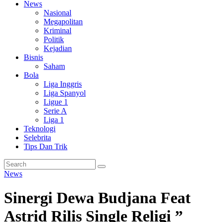
News
Nasional
Megapolitan
Kriminal
Politik
Kejadian
Bisnis
Saham
Bola
Liga Inggris
Liga Spanyol
Ligue 1
Serie A
Liga 1
Teknologi
Selebrita
Tips Dan Trik
News
Sinergi Dewa Budjana Feat
Astrid Rilis Single Religi ”