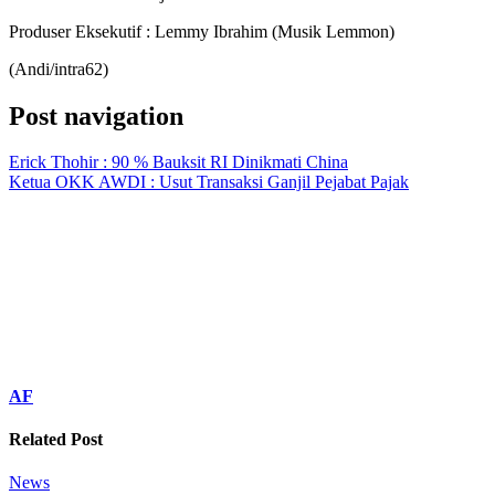
Produser Eksekutif : Lemmy Ibrahim (Musik Lemmon)
(Andi/intra62)
Post navigation
Erick Thohir : 90 % Bauksit RI Dinikmati China
Ketua OKK AWDI : Usut Transaksi Ganjil Pejabat Pajak
AF
Related Post
News