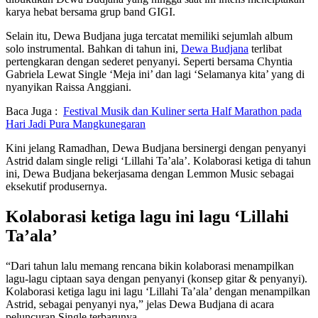
karya hebat bersama grup band GIGI.
Selain itu, Dewa Budjana juga tercatat memiliki sejumlah album
solo instrumental.
Bahkan di tahun ini,
Dewa Budjana
terlibat
pertengkaran dengan sederet penyanyi.
Seperti bersama Chyntia
Gabriela Lewat Single ‘Meja ini’ dan lagi ‘Selamanya kita’ yang di
nyanyikan Raissa Anggiani.
Baca Juga :
Festival Musik dan Kuliner serta Half Marathon pada
Hari Jadi Pura Mangkunegaran
Kini jelang Ramadhan, Dewa Budjana bersinergi dengan penyanyi
Astrid dalam single religi ‘Lillahi Ta’ala’.
Kolaborasi ketiga di tahun
ini, Dewa Budjana bekerjasama dengan Lemmon Music sebagai
eksekutif produsernya.
Kolaborasi ketiga lagu ini lagu ‘Lillahi
Ta’ala’
“Dari tahun lalu memang rencana bikin kolaborasi menampilkan
lagu-lagu ciptaan saya dengan penyanyi (konsep gitar & penyanyi).
Kolaborasi ketiga lagu ini lagu ‘Lillahi Ta’ala’ dengan menampilkan
Astrid, sebagai penyanyi nya,” jelas Dewa Budjana di acara
peluncuran Single terbarunya.