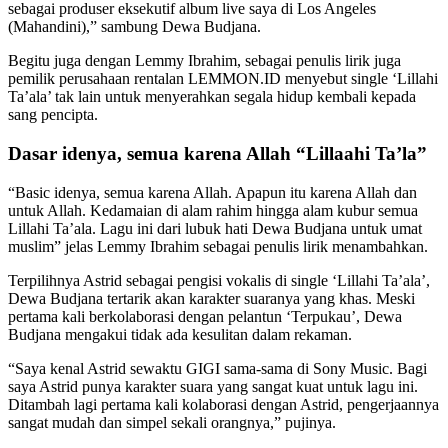
sebagai produser eksekutif album live saya di Los Angeles
(Mahandini),” sambung Dewa Budjana.
Begitu juga dengan Lemmy Ibrahim, sebagai penulis lirik juga
pemilik perusahaan rentalan LEMMON.ID menyebut single ‘Lillahi
Ta’ala’ tak lain untuk menyerahkan segala hidup kembali kepada
sang pencipta.
Dasar idenya, semua karena Allah “Lillaahi Ta’la”
“Basic idenya, semua karena Allah. Apapun itu karena Allah dan
untuk Allah. Kedamaian di alam rahim hingga alam kubur semua
Lillahi Ta’ala. Lagu ini dari lubuk hati Dewa Budjana untuk umat
muslim” jelas Lemmy Ibrahim sebagai penulis lirik menambahkan.
Terpilihnya Astrid sebagai pengisi vokalis di single ‘Lillahi Ta’ala’,
Dewa Budjana tertarik akan karakter suaranya yang khas.
Meski
pertama kali berkolaborasi dengan pelantun ‘Terpukau’, Dewa
Budjana mengakui tidak ada kesulitan dalam rekaman.
“Saya kenal Astrid sewaktu GIGI sama-sama di Sony Music. Bagi
saya Astrid punya karakter suara yang sangat kuat untuk lagu ini.
Ditambah lagi pertama kali kolaborasi dengan Astrid, pengerjaannya
sangat mudah dan simpel sekali orangnya,” pujinya.