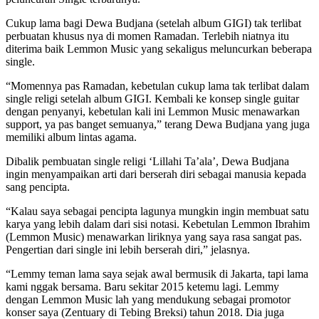
Cukup lama bagi Dewa Budjana (setelah album GIGI) tak terlibat
perbuatan khusus nya di momen Ramadan.
Terlebih niatnya itu
diterima baik Lemmon Music yang sekaligus meluncurkan beberapa
single.
“Momennya pas Ramadan, kebetulan cukup lama tak terlibat dalam
single religi setelah album GIGI. Kembali ke konsep single guitar
dengan penyanyi, kebetulan kali ini Lemmon Music menawarkan
support, ya pas banget semuanya,” terang Dewa Budjana yang juga
memiliki album lintas agama.
Dibalik pembuatan single religi ‘Lillahi Ta’ala’, Dewa Budjana
ingin menyampaikan arti dari berserah diri sebagai manusia kepada
sang pencipta.
“Kalau saya sebagai pencipta lagunya mungkin ingin membuat satu
karya yang lebih dalam dari sisi notasi. Kebetulan Lemmon Ibrahim
(Lemmon Music) menawarkan liriknya yang saya rasa sangat pas.
Pengertian dari single ini lebih berserah diri,” jelasnya.
“Lemmy teman lama saya sejak awal bermusik di Jakarta, tapi lama
kami nggak bersama. Baru sekitar 2015 ketemu lagi. Lemmy
dengan Lemmon Music lah yang mendukung sebagai promotor
konser saya (Zentuary di Tebing Breksi) tahun 2018. Dia juga