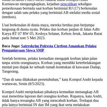
Kurniawan mengungkapkan, kejadian
penculikan
sekaligus
pemerkosaan bermula saat korban berinisial RJ (17) berkenalan
dengan salah satu pelaku yang berinisial AB melalui media sosial
(medsos).
Usai berkenalan di dunia maya, mereka berdua pun berjumpa
langsung di dunia nyata. Pelaku dan korban janjian di Jalan Adhi
Karya RT 07 RW 05, Kedoya Selatan, Kebon Jeruk, Jakarta Barat
pada Jumat sore 5 Mei 2023.
Baca Juga:
Satreskrim Polresta Cirebon Amankan Pelaku
Penganiayaan Siswa SMP
Setelah bertemu, pelaku kemudian mengajak korban jalan-jalan
tanpa seizin orangtuanya. Korban yang memiliki keterbelakangan
mental pun diajak ke sebuah rumah kontrakan di kawasan Dadap,
Tangerang.
“Dan di sana dilakukan persetubuhan,” kata Kompol Andri kepada
wartawan, Senin (8/5/2023).
Kompol Andri menjelaskan pihaknya kemudian menangkap AB
usai menerima laporan dari orangtua korban. Rupanya, kata Andri,
tidak hanya tersangka AB yang mencabuli korban. Terdapat dua
pria lainya berinisial IN dan IM yang ikut serta melakukan