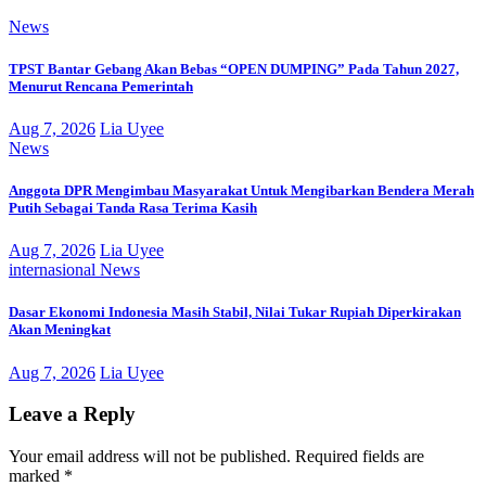
News
TPST Bantar Gebang Akan Bebas “OPEN DUMPING” Pada Tahun 2027,
Menurut Rencana Pemerintah
Aug 7, 2026
Lia Uyee
News
Anggota DPR Mengimbau Masyarakat Untuk Mengibarkan Bendera Merah
Putih Sebagai Tanda Rasa Terima Kasih
Aug 7, 2026
Lia Uyee
internasional
News
Dasar Ekonomi Indonesia Masih Stabil, Nilai Tukar Rupiah Diperkirakan
Akan Meningkat
Aug 7, 2026
Lia Uyee
Leave a Reply
Your email address will not be published.
Required fields are
marked
*