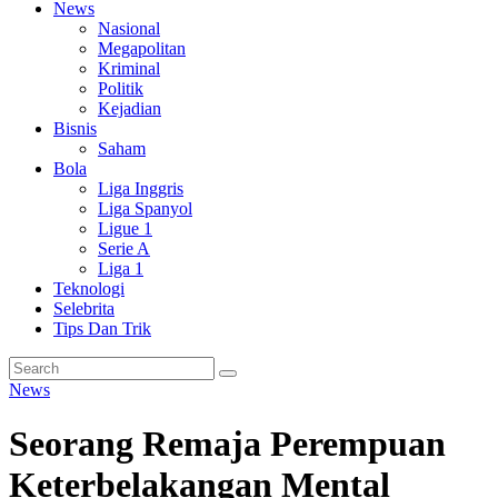
News
Nasional
Megapolitan
Kriminal
Politik
Kejadian
Bisnis
Saham
Bola
Liga Inggris
Liga Spanyol
Ligue 1
Serie A
Liga 1
Teknologi
Selebrita
Tips Dan Trik
News
Seorang Remaja Perempuan
Keterbelakangan Mental