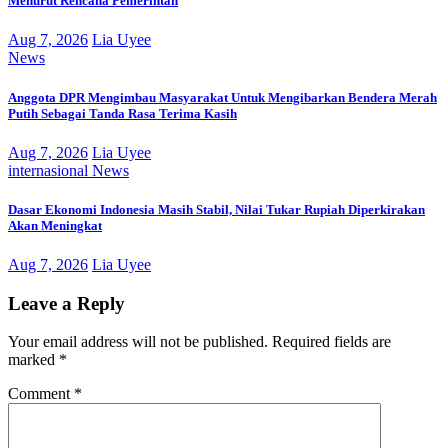
Menurut Rencana Pemerintah
Aug 7, 2026
Lia Uyee
News
Anggota DPR Mengimbau Masyarakat Untuk Mengibarkan Bendera Merah
Putih Sebagai Tanda Rasa Terima Kasih
Aug 7, 2026
Lia Uyee
internasional
News
Dasar Ekonomi Indonesia Masih Stabil, Nilai Tukar Rupiah Diperkirakan
Akan Meningkat
Aug 7, 2026
Lia Uyee
Leave a Reply
Your email address will not be published.
Required fields are
marked
*
Comment
*