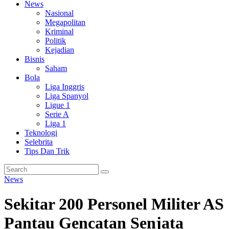
News
Nasional
Megapolitan
Kriminal
Politik
Kejadian
Bisnis
Saham
Bola
Liga Inggris
Liga Spanyol
Ligue 1
Serie A
Liga 1
Teknologi
Selebrita
Tips Dan Trik
News
Sekitar 200 Personel Militer AS
Pantau Gencatan Senjata