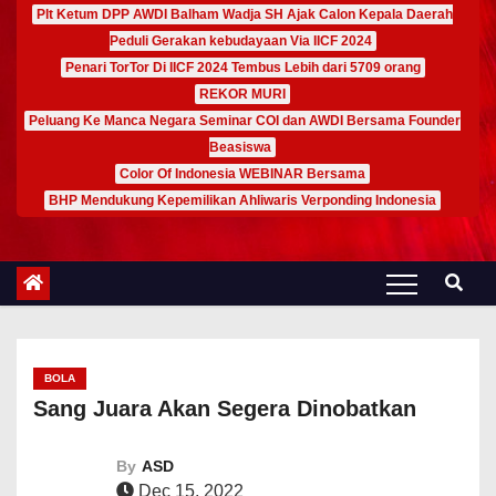
Plt Ketum DPP AWDI Balham Wadja SH Ajak Calon Kepala Daerah
Peduli Gerakan kebudayaan Via IICF 2024
Penari TorTor Di IICF 2024 Tembus Lebih dari 5709 orang
REKOR MURI
Peluang Ke Manca Negara Seminar COI dan AWDI Bersama Founder
Beasiswa
Color Of Indonesia WEBINAR Bersama
BHP Mendukung Kepemilikan Ahliwaris Verponding Indonesia
BOLA
Sang Juara Akan Segera Dinobatkan
By
ASD
Dec 15, 2022