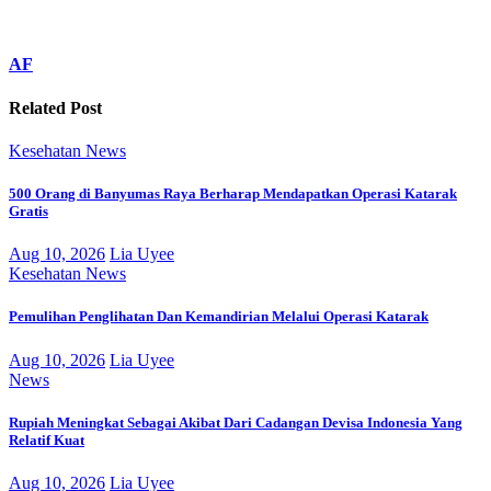
AF
Related Post
Kesehatan
News
500 Orang di Banyumas Raya Berharap Mendapatkan Operasi Katarak
Gratis
Aug 10, 2026
Lia Uyee
Kesehatan
News
Pemulihan Penglihatan Dan Kemandirian Melalui Operasi Katarak
Aug 10, 2026
Lia Uyee
News
Rupiah Meningkat Sebagai Akibat Dari Cadangan Devisa Indonesia Yang
Relatif Kuat
Aug 10, 2026
Lia Uyee