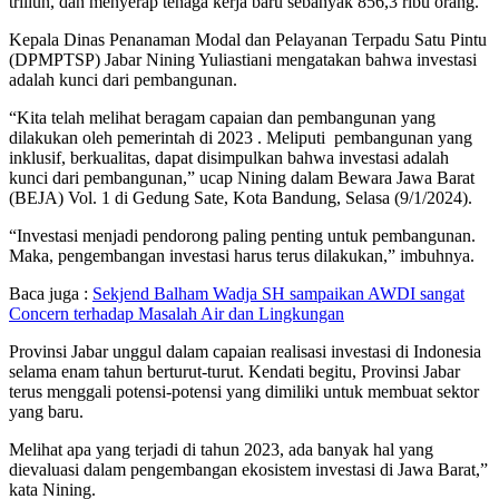
triliun, dan menyerap tenaga kerja baru sebanyak 856,3 ribu orang.
Kepala Dinas Penanaman Modal dan Pelayanan Terpadu Satu Pintu
(DPMPTSP) Jabar Nining Yuliastiani mengatakan bahwa investasi
adalah kunci dari pembangunan.
“Kita telah melihat beragam capaian dan pembangunan yang
dilakukan oleh pemerintah di 2023 . Meliputi pembangunan yang
inklusif, berkualitas, dapat disimpulkan bahwa investasi adalah
kunci dari pembangunan,” ucap Nining dalam Bewara Jawa Barat
(BEJA) Vol. 1 di Gedung Sate, Kota Bandung, Selasa (9/1/2024).
“Investasi menjadi pendorong paling penting untuk pembangunan.
Maka, pengembangan investasi harus terus dilakukan,” imbuhnya.
Baca juga :
Sekjend Balham Wadja SH sampaikan AWDI sangat
Concern terhadap Masalah Air dan Lingkungan
Provinsi Jabar unggul dalam capaian realisasi investasi di Indonesia
selama enam tahun berturut-turut. Kendati begitu, Provinsi Jabar
terus menggali potensi-potensi yang dimiliki untuk membuat sektor
yang baru.
Melihat apa yang terjadi di tahun 2023, ada banyak hal yang
dievaluasi dalam pengembangan ekosistem investasi di Jawa Barat,”
kata Nining.