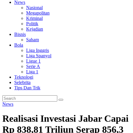
News
Nasional
Megapolitan
Kriminal
Politik
Kejadian
Bisnis
Saham
Bola
Liga Inggris
Liga Spanyol
Ligue 1
Serie A
Liga 1
Teknologi
Selebrita
Tips Dan Trik
News
Realisasi Investasi Jabar Capai
Rp 838,81 Triliun Serap 856,3