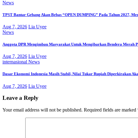
News
TPST Bantar Gebang Akan Bebas “OPEN DUMPING” Pada Tahun 2027, Men
Aug 7, 2026
Lia Uyee
News
Anggota DPR Mengimbau Masyarakat Untuk Mengibarkan Bendera Merah Pu
Aug 7, 2026
Lia Uyee
internasional
News
Dasar Ekonomi Indonesia Masih Stabil, Nilai Tukar Rupiah Diperkirakan Ak
Aug 7, 2026
Lia Uyee
Leave a Reply
Your email address will not be published.
Required fields are marked