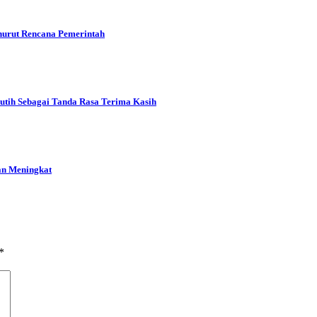
urut Rencana Pemerintah
tih Sebagai Tanda Rasa Terima Kasih
an Meningkat
*