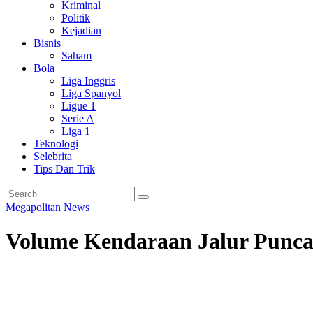
Kriminal
Politik
Kejadian
Bisnis
Saham
Bola
Liga Inggris
Liga Spanyol
Ligue 1
Serie A
Liga 1
Teknologi
Selebrita
Tips Dan Trik
Megapolitan
News
Volume Kendaraan Jalur Punca