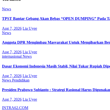
News
TPST Bantar Gebang Akan Bebas “OPEN DUMPING” Pada Tah
Aug 7, 2026
Lia Uyee
News
Anggota DPR Mengimbau Masyarakat Untuk Mengibarkan Bend
Aug 7, 2026
Lia Uyee
internasional
News
Dasar Ekonomi Indonesia Masih Stabil, Nilai Tukar Rupiah Di
Aug 7, 2026
Lia Uyee
News
Pendidikan
Presiden Prabowo Subianto : Strategi Rasional Harus Digunak
Aug 7, 2026
Lia Uyee
INTRA62.COM