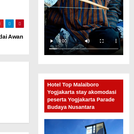
dai Awan
Hotel Top Malaiboro
Yogjakarta stay akomodasi
peserta Yogjakarta Parade
Budaya Nusantara