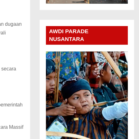
gan dugaan
AWDI PARADE
ali
NUSANTARA
 secara
pemerintah
cara Massif