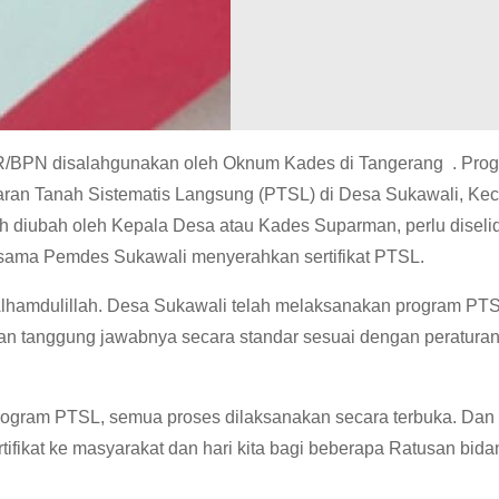
/BPN disalahgunakan oleh Oknum Kades di Tangerang . Pro
taran Tanah Sistematis Langsung (PTSL) di Desa Sukawali, Ke
h diubah oleh Kepala Desa atau Kades Suparman, perlu diselid
ersama Pemdes Sukawali menyerahkan sertifikat PTSL.
hamdulillah. Desa Sukawali telah melaksanakan program PT
an tanggung jawabnya secara standar sesuai dengan peratura
program PTSL, semua proses dilaksanakan secara terbuka. Dan
tifikat ke masyarakat dan hari kita bagi beberapa Ratusan bida