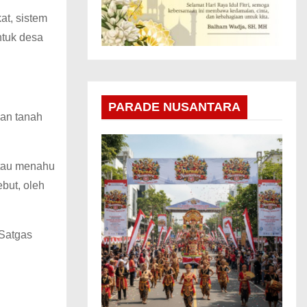
at, sistem
ntuk desa
PARADE NUSANTARA
kan tanah
 tau menahu
ebut, oleh
 Satgas