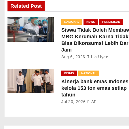
Related Post
NASIONAL
NEWS
PENDIDIKAN
Siswa Tidak Boleh Memba
MBG Kerumah Karna Tidak
Bisa Dikonsumsi Lebih Dari
Jam
Aug 6, 2026
Lia Uyee
BISNIS
NASIONAL
Kinerja bank emas Indones
kelola 153 ton emas setiap
tahun
Jul 20, 2026
AF