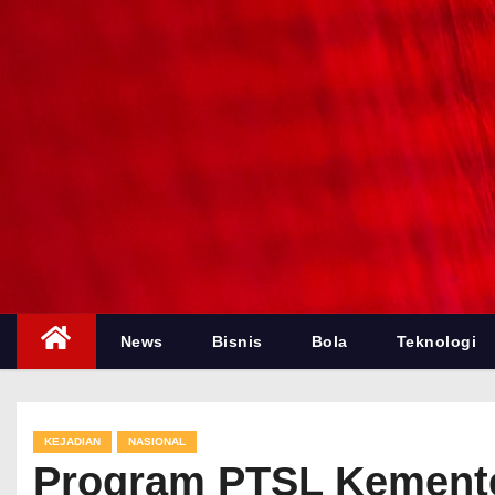
News
Bisnis
Bola
Teknologi
KEJADIAN
NASIONAL
Program PTSL Kemente