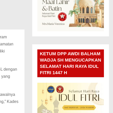
gram
camatan
iki
KETUM DPP AWDI BALHAM
WADJA SH MENGUCAPKAN
SELAMAT HARI RAYA IDUL
SL dengan
FITRI 1447 H
n yang
 awalnya
ng,” Kades