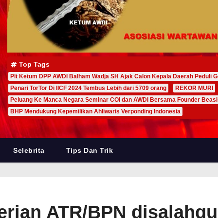
Top Tags
Plt Ketum DPP AWDI Balham Wadja SH Ajak Calon Kepala Daerah Peduli G
Penari TorTor Di IICF 2024 Tembus Lebih dari 5709 orang
REKOR MURI
Peluang Ke Manca Negara Seminar COI dan AWDI Bersama Founder Beas
BHP Mendukung Kepemilikan Ahliwaris Verponding Indonesia
Selebrita
Tips Dan Trik
rian ATR/BPN disalahg