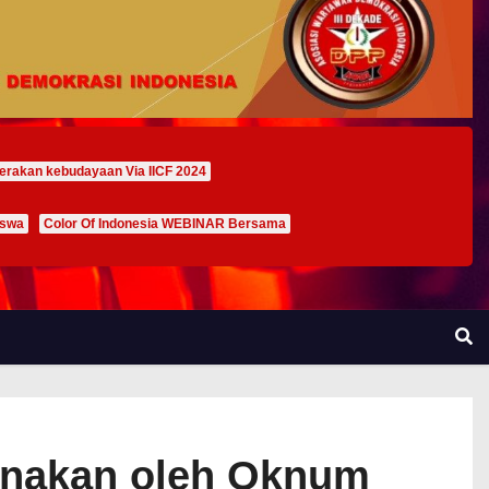
erakan kebudayaan Via IICF 2024
iswa
Color Of Indonesia WEBINAR Bersama
unakan oleh Oknum