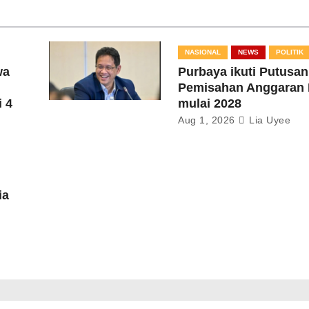
NASIONAL
NEWS
POLITIK
wa
Purbaya ikuti Putusa
Pemisahan Anggaran
 4
mulai 2028
Aug 1, 2026
Lia Uyee
ia