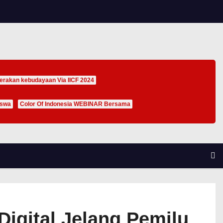
erakan kebudayaan Via IICF 2024
iswa
Color Of Indonesia WEBINAR Bersama
igital Jelang Pemilu