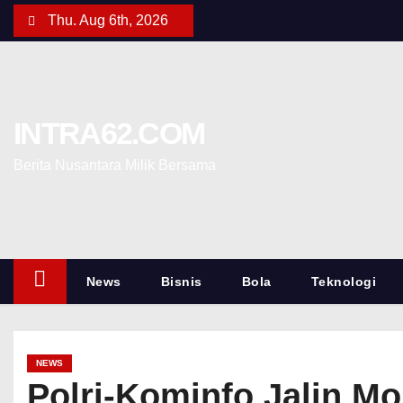
Thu. Aug 6th, 2026
INTRA62.COM
Berita Nusantara Milik Bersama
News
Bisnis
Bola
Teknologi
NEWS
Polri-Kominfo Jalin M