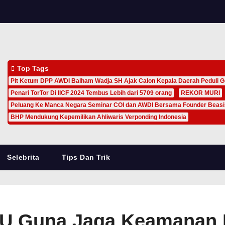
Top Tags
Plt Ketum DPP AWDI Balham Wadja SH Ajak Calon Kepala Daerah Peduli G
Penari TorTor Di IICF 2024 Tembus Lebih dari 5709 orang
REKOR MURI
Peluang Ke Manca Negara Seminar COI dan AWDI Bersama Founder Beas
BHP Mendukung Kepemilikan Ahliwaris Verponding Indonesia
Selebrita
Tips Dan Trik
oU Guna Jaga Keamanan D