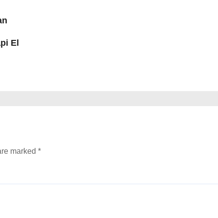
an
pi El
 are marked
*