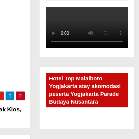
Hotel Top Malaiboro
Yogjakarta stay akomodasi
peserta Yogjakarta Parade
Budaya Nusantara
ak Kios,