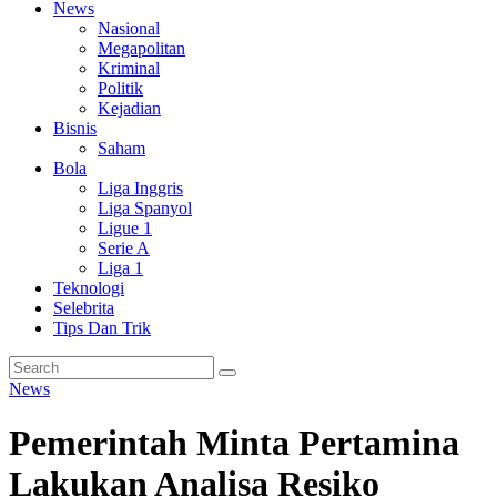
News
Nasional
Megapolitan
Kriminal
Politik
Kejadian
Bisnis
Saham
Bola
Liga Inggris
Liga Spanyol
Ligue 1
Serie A
Liga 1
Teknologi
Selebrita
Tips Dan Trik
News
Pemerintah Minta Pertamina
Lakukan Analisa Resiko