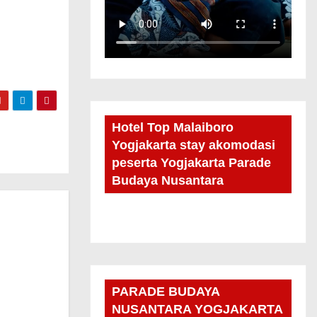
Hotel Top Malaiboro
Yogjakarta stay akomodasi
peserta Yogjakarta Parade
Budaya Nusantara
PARADE BUDAYA
NUSANTARA YOGJAKARTA