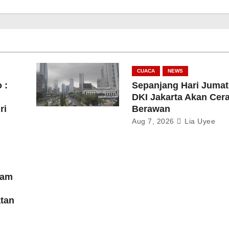
CUACA
NEWS
 :
Sepanjang Hari Jumat
DKI Jakarta Akan Cer
ri
Berawan
Aug 7, 2026
Lia Uyee
lam
tan