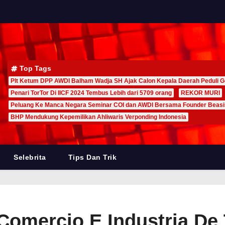
Top Tags
Plt Ketum DPP AWDI Balham Wadja SH Ajak Calon Kepala Daerah Peduli G
Penari TorTor Di IICF 2024 Tembus Lebih dari 5709 orang
REKOR MURI
Peluang Ke Manca Negara Seminar COI dan AWDI Bersama Founder Beas
BHP Mendukung Kepemilikan Ahliwaris Verponding Indonesia
Selebrita
Tips Dan Trik
omercio E Industria De 