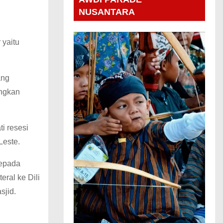
NUSANTARA
 yaitu
ang
ngkan
i resesi
Leste.
kepada
ral ke Dili
sjid.