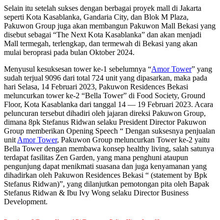
Selain itu setelah sukses dengan berbagai proyek mall di Jakarta
seperti Kota Kasablanka, Gandaria City, dan Blok M Plaza,
Pakuwon Group juga akan membangun Pakuwon Mall Bekasi yang
disebut sebagai “The Next Kota Kasablanka” dan akan menjadi
Mall termegah, terlengkap, dan termewah di Bekasi yang akan
mulai beroprasi pada bulan Oktober 2024.
Menyusul kesuksesan tower ke-1 sebelumnya “
Amor Tower
” yang
sudah terjual 9096 dari total 724 unit yang dipasarkan, maka pada
hari Selasa, 14 Februari 2023, Pakuwon Residences Bekasi
meluncurkan tower ke-2 “Bella Tower” di Food Society, Ground
Floor, Kota Kasablanka dari tanggal 14 — 19 Februari 2023. Acara
peluncuran tersebut dihadiri oleh jajaran direksi Pakuwon Group,
dimana 8pk Stefanus Ridwan selaku President Director Pakuwon
Group memberikan Opening Speech “ Dengan suksesnya penjualan
unit
Amor Tower
, Pakuwon Group meluncurkan Tower ke-2 yaitu
Bella Tower dengan membawa konsep healthy living, salah satunya
terdapat fasilitas Zen Garden, yang mana penghuni ataupun
pengunjung dapat menikmati suasana dan juga kenyamanan yang
dihadirkan oleh Pakuwon Residences Bekasi “ (statement by Bpk
Stefanus Ridwan)”, yang dilanjutkan pemotongan pita oleh Bapak
Stefanus Ridwan & Ibu Ivy Wong selaku Director Business
Development.