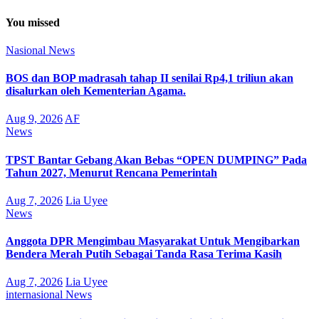
You missed
Nasional
News
BOS dan BOP madrasah tahap II senilai Rp4,1 triliun akan
disalurkan oleh Kementerian Agama.
Aug 9, 2026
AF
News
TPST Bantar Gebang Akan Bebas “OPEN DUMPING” Pada
Tahun 2027, Menurut Rencana Pemerintah
Aug 7, 2026
Lia Uyee
News
Anggota DPR Mengimbau Masyarakat Untuk Mengibarkan
Bendera Merah Putih Sebagai Tanda Rasa Terima Kasih
Aug 7, 2026
Lia Uyee
internasional
News