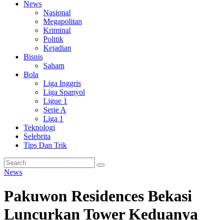
News
Nasional
Megapolitan
Kriminal
Politik
Kejadian
Bisnis
Saham
Bola
Liga Inggris
Liga Spanyol
Ligue 1
Serie A
Liga 1
Teknologi
Selebrita
Tips Dan Trik
News
Pakuwon Residences Bekasi
Luncurkan Tower Keduanya