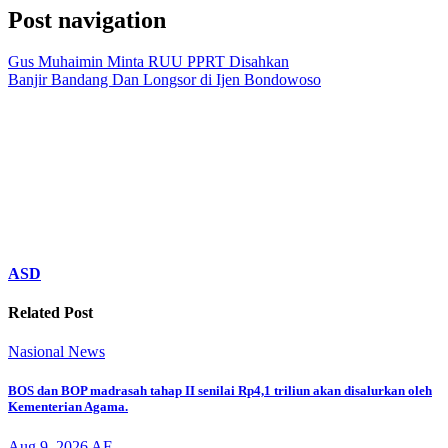
Post navigation
Gus Muhaimin Minta RUU PPRT Disahkan
Banjir Bandang Dan Longsor di Ijen Bondowoso
ASD
Related Post
Nasional
News
BOS dan BOP madrasah tahap II senilai Rp4,1 triliun akan disalurkan oleh
Kementerian Agama.
Aug 9, 2026
AF