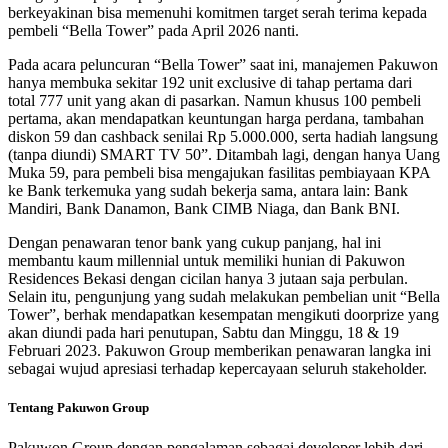
berkeyakinan bisa memenuhi komitmen target serah terima kepada
pembeli “Bella Tower” pada April 2026 nanti.
Pada acara peluncuran “Bella Tower” saat ini, manajemen Pakuwon
hanya membuka sekitar 192 unit exclusive di tahap pertama dari
total 777 unit yang akan di pasarkan. Namun khusus 100 pembeli
pertama, akan mendapatkan keuntungan harga perdana, tambahan
diskon 59 dan cashback senilai Rp 5.000.000, serta hadiah langsung
(tanpa diundi) SMART TV 50”. Ditambah lagi, dengan hanya Uang
Muka 59, para pembeli bisa mengajukan fasilitas pembiayaan KPA
ke Bank terkemuka yang sudah bekerja sama, antara lain: Bank
Mandiri, Bank Danamon, Bank CIMB Niaga, dan Bank BNI.
Dengan penawaran tenor bank yang cukup panjang, hal ini
membantu kaum millennial untuk memiliki hunian di Pakuwon
Residences Bekasi dengan cicilan hanya 3 jutaan saja perbulan.
Selain itu, pengunjung yang sudah melakukan pembelian unit “Bella
Tower”, berhak mendapatkan kesempatan mengikuti doorprize yang
akan diundi pada hari penutupan, Sabtu dan Minggu, 18 & 19
Februari 2023. Pakuwon Group memberikan penawaran langka ini
sebagai wujud apresiasi terhadap kepercayaan seluruh stakeholder.
Tentang Pakuwon Group
Pakuwon Group dengan pengalaman sebagai developer lebih dari