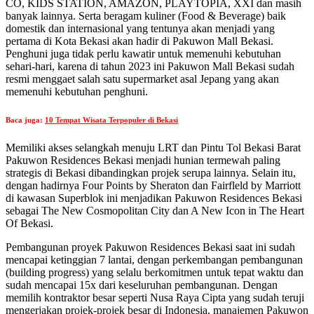
CO, KIDS STATION, AMAZON, PLAYTOPIA, XXI dan masih
banyak lainnya. Serta beragam kuliner (Food & Beverage) baik
domestik dan internasional yang tentunya akan menjadi yang
pertama di Kota Bekasi akan hadir di Pakuwon Mall Bekasi.
Penghuni juga tidak perlu kawatir untuk memenuhi kebutuhan
sehari-hari, karena di tahun 2023 ini Pakuwon Mall Bekasi sudah
resmi menggaet salah satu supermarket asal Jepang yang akan
memenuhi kebutuhan penghuni.
Baca juga:
10 Tempat Wisata Terpopuler di Bekasi
Memiliki akses selangkah menuju LRT dan Pintu Tol Bekasi Barat
Pakuwon Residences Bekasi menjadi hunian termewah paling
strategis di Bekasi dibandingkan projek serupa lainnya. Selain itu,
dengan hadirnya Four Points by Sheraton dan Fairfleld by Marriott
di kawasan Superblok ini menjadikan Pakuwon Residences Bekasi
sebagai The New Cosmopolitan City dan A New Icon in The Heart
Of Bekasi.
Pembangunan proyek Pakuwon Residences Bekasi saat ini sudah
mencapai ketinggian 7 lantai, dengan perkembangan pembangunan
(building progress) yang selalu berkomitmen untuk tepat waktu dan
sudah mencapai 15x dari keseluruhan pembangunan. Dengan
memilih kontraktor besar seperti Nusa Raya Cipta yang sudah teruji
mengerjakan projek-projek besar di Indonesia, manajemen Pakuwon