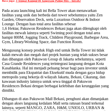
Baca juga:
3 Tempat Kumpul Di Tangerang Paling Hits – Intra62
Pada acara launching kali ini Bella Tower akan menawarkan
fasilitas yang unik dan berbeda dari tower sebelumnya yaitu Zen
Garden, Observation Deck, serta Luxurious Outdoor & Indoor
Lounge. Dengan luas total area fasilitas sebesar
1,6 Hektar, Pakuwon Residences Bekasi juga akan dilengkapi oleh
fasilitas mewah lainnya seperti Swiming pool dengan total area
hampir 800M, Jogging Track, Children Playground, Barbegue Area,
Gym, Library/Working Space, dan Function Room.
Mengusung konsep produk High end untuk Bella Tower ini tidak
kalah mewah dan megah dari projek hunian yang telah sukses besar
dan dibangun oleh Pakuwon Group di Jakarta sebelumnya, seperti
Casa Grande Residences yang terintegrasi langsung dengan Kota
Kasablanka. Hal ini menjadi peluang besar bagi para investor untuk
membidik para Ekspatriat dan Eksekutif muda dengan gaya hidup
metropolis yang bekerja di wilayah Jakarta, Bekasi, Cikarang, dan
kawasan industry lainnya untuk sewa tinggal di Pakuwon
Residences Bekasi dengan berbagai kelebihan dan keunggulan yang
dimiliki.
Dibangun di atas Pakuwon Mall Bekasi, penghuni akan dimanjakan
dengan akses langsung kedalam Mall serta ratusan brand terkenal
lainnya, seperti MANGO, ZARA, H&M, UNIOLO, URBAN &