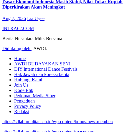
Dasar Ekonomi Indonesia Masih Stabil, Nilai Tukar Rupiah
Diperkirakan Akan Meningkat
Aug 7, 2026
Lia Uyee
INTRA62.COM
Berita Nusantara Milik Bersama
Didukung oleh
|
AWDI:
Home
AWDI BUDAYAKAN SENI
DIY International Dance Festivals
Hak Jawab dan koreksi berita
Hubungi Kami
Join Us
Kode Etik
Pedoman Media Siber
Pengaduan
Privacy Policy
Redaksi
https://sdlabumblitar.sch.id/wp-content/bonus-new-member/
https://sdlabumblitar.sch.id/wp-content/spaceman/