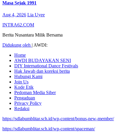
Masa Sejak 1991
Aug 4, 2026
Lia Uyee
INTRA62.COM
Berita Nusantara Milik Bersama
Didukung oleh
|
AWDI:
Home
AWDI BUDAYAKAN SENI
DIY International Dance Festivals
Hak Jawab dan koreksi berita
Hubungi Kami
Join Us
Kode Etik
Pedoman Media Siber
Pengaduan
Privacy Policy
Redaksi
https://sdlabumblitar.sch.id/wp-content/bonus-new-member/
https://sdlabumblitar.sch.id/wp-content/spaceman/