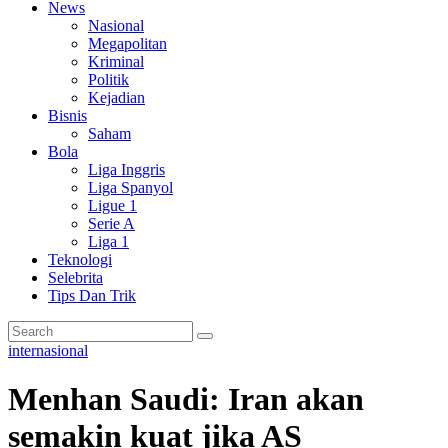
News
Nasional
Megapolitan
Kriminal
Politik
Kejadian
Bisnis
Saham
Bola
Liga Inggris
Liga Spanyol
Ligue 1
Serie A
Liga 1
Teknologi
Selebrita
Tips Dan Trik
internasional
Menhan Saudi: Iran akan
semakin kuat jika AS