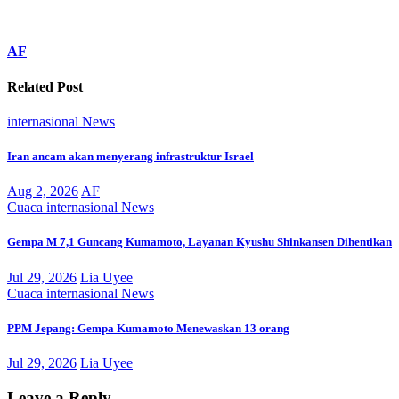
AF
Related Post
internasional
News
Iran ancam akan menyerang infrastruktur Israel
Aug 2, 2026
AF
Cuaca
internasional
News
Gempa M 7,1 Guncang Kumamoto, Layanan Kyushu Shinkansen Dihentikan
Jul 29, 2026
Lia Uyee
Cuaca
internasional
News
PPM Jepang: Gempa Kumamoto Menewaskan 13 orang
Jul 29, 2026
Lia Uyee
Leave a Reply