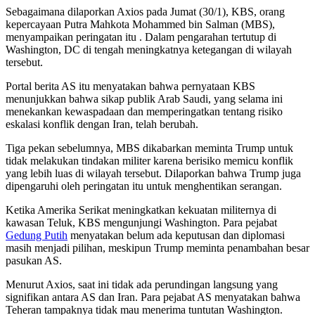
Sebagaimana dilaporkan Axios pada Jumat (30/1), KBS, orang
kepercayaan Putra Mahkota Mohammed bin Salman (MBS),
menyampaikan peringatan itu . Dalam pengarahan tertutup di
Washington, DC di tengah meningkatnya ketegangan di wilayah
tersebut.
Portal berita AS itu menyatakan bahwa pernyataan KBS
menunjukkan bahwa sikap publik Arab Saudi, yang selama ini
menekankan kewaspadaan dan memperingatkan tentang risiko
eskalasi konflik dengan Iran, telah berubah.
Tiga pekan sebelumnya, MBS dikabarkan meminta Trump untuk
tidak melakukan tindakan militer karena berisiko memicu konflik
yang lebih luas di wilayah tersebut. Dilaporkan bahwa Trump juga
dipengaruhi oleh peringatan itu untuk menghentikan serangan.
Ketika Amerika Serikat meningkatkan kekuatan militernya di
kawasan Teluk, KBS mengunjungi Washington. Para pejabat
Gedung Putih
menyatakan belum ada keputusan dan diplomasi
masih menjadi pilihan, meskipun Trump meminta penambahan besar
pasukan AS.
Menurut Axios, saat ini tidak ada perundingan langsung yang
signifikan antara AS dan Iran. Para pejabat AS menyatakan bahwa
Teheran tampaknya tidak mau menerima tuntutan Washington.