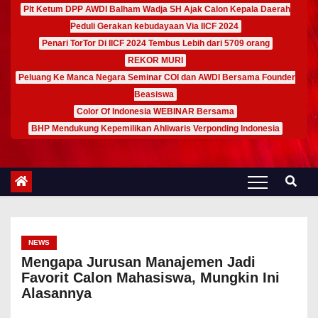
Plt Ketum DPP AWDI Balham Wadja SH Ajak Calon Kepala Daerah
Peduli Gerakan kebudayaan Via IICF 2024
Penari TorTor Di IICF 2024 Tembus Lebih dari 5709 orang
REKOR MURI
Peluang Ke Manca Negara Seminar COI dan AWDI Bersama Founder
Beasiswa
Color Of Indonesia WEBINAR Bersama
BHP Mendukung Kepemilikan Ahliwaris Verponding Indonesia
NEWS
Mengapa Jurusan Manajemen Jadi
Favorit Calon Mahasiswa, Mungkin Ini
Alasannya