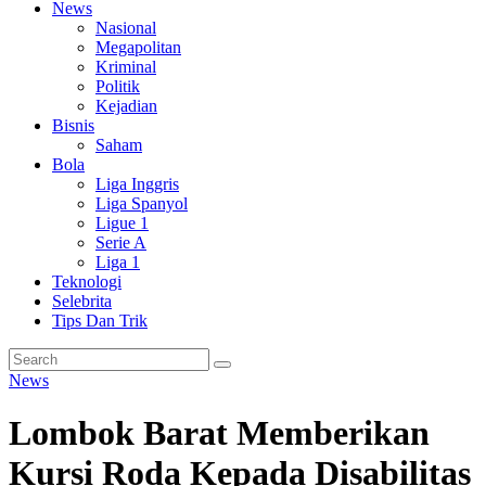
News
Nasional
Megapolitan
Kriminal
Politik
Kejadian
Bisnis
Saham
Bola
Liga Inggris
Liga Spanyol
Ligue 1
Serie A
Liga 1
Teknologi
Selebrita
Tips Dan Trik
News
Lombok Barat Memberikan
Kursi Roda Kepada Disabilitas