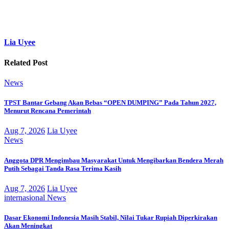
Lia Uyee
Related Post
News
TPST Bantar Gebang Akan Bebas “OPEN DUMPING” Pada Tahun 2027,
Menurut Rencana Pemerintah
Aug 7, 2026
Lia Uyee
News
Anggota DPR Mengimbau Masyarakat Untuk Mengibarkan Bendera Merah
Putih Sebagai Tanda Rasa Terima Kasih
Aug 7, 2026
Lia Uyee
internasional
News
Dasar Ekonomi Indonesia Masih Stabil, Nilai Tukar Rupiah Diperkirakan
Akan Meningkat