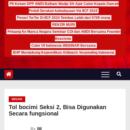
Plt Ketum DPP AWDI Balham Wadja SH Ajak Calon Kepala Daerah
Peduli Gerakan kebudayaan Via IICF 2024
Penari TorTor Di IICF 2024 Tembus Lebih dari 5709 orang
REKOR MURI
Peluang Ke Manca Negara Seminar COI dan AWDI Bersama Founder
Beasiswa
Color Of Indonesia WEBINAR Bersama
BHP Mendukung Kepemilikan Ahliwaris Verponding Indonesia
WISATA
Tol bocimi Seksi 2, Bisa Digunakan
Secara fungsional
By
IM