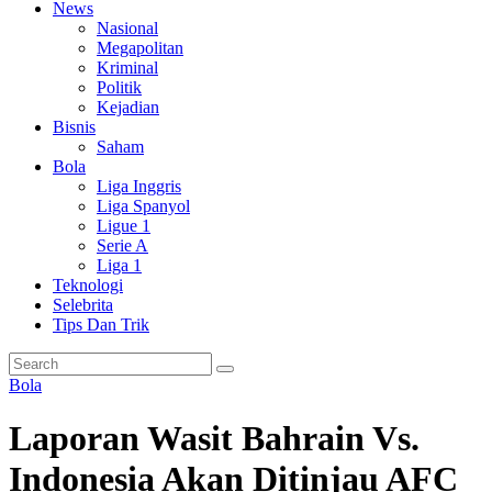
News
Nasional
Megapolitan
Kriminal
Politik
Kejadian
Bisnis
Saham
Bola
Liga Inggris
Liga Spanyol
Ligue 1
Serie A
Liga 1
Teknologi
Selebrita
Tips Dan Trik
Bola
Laporan Wasit Bahrain Vs.
Indonesia Akan Ditinjau AFC