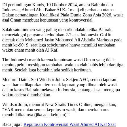
Di pertandingan Kamis, 10 Oktober 2024, antara Bahrain dan
Indonesia, Ahmed Abu Bakar Al Kaf menjadi perhatian utama.
Dalam pertandingan Kualifikasi Piala Dunia Zona Asia 2026, wasit
asal Oman membuat keputusan yang kontroversial.
Salah satu momen yang paling menarik adalah ketika Bahrain
mencetak gol penyama kedudukan 2-2 atas Indonesia. Gol itu
dicetak oleh Mohamed Jasim Mohamed Ali Abdulla Marhoon pada
menit ke-90+9, saat laga sebelumnya hanya memiliki tambahan
waktu enam menit oleh Al Kaf.
Tim Indonesia marah karena keputusan wasit Oman yang tidak
meniup peluit meskipun tambahan waktu sudah habis lebih dari tiga
menit. Setelah laga berakhir, ada sedikit keributan.
Menurut Datuk Seri Windsor John, Sekjen AFC, semua laporan
wasit harus dilaporkan. termasuk laporan yang dibuat oleh wasit
dalam kasus Bahrain melawan Indonesia, tentang alasan mengapa
waktu cedera ditambahkan.
Windsor John, menurut New Straits Times Online, mengatakan,
“VAR memantau semua keputusan wasit, dan mereka harus
membuktikannya (jika ada keluhan).”
Baca juga :
Keputusan Kontroversial Wasit Ahmed Al Kaf Saat