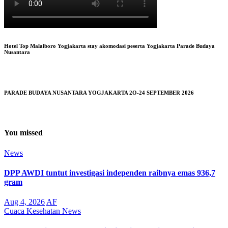
Hotel Top Malaiboro Yogjakarta stay akomodasi peserta Yogjakarta Parade Budaya
Nusantara
PARADE BUDAYA NUSANTARA YOGJAKARTA 2O-24 SEPTEMBER 2026
You missed
News
DPP AWDI tuntut investigasi independen raibnya emas 936,7
gram
Aug 4, 2026
AF
Cuaca
Kesehatan
News