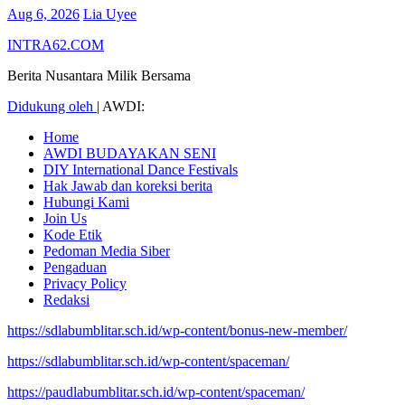
Aug 6, 2026
Lia Uyee
INTRA62.COM
Berita Nusantara Milik Bersama
Didukung oleh
|
AWDI:
Home
AWDI BUDAYAKAN SENI
DIY International Dance Festivals
Hak Jawab dan koreksi berita
Hubungi Kami
Join Us
Kode Etik
Pedoman Media Siber
Pengaduan
Privacy Policy
Redaksi
https://sdlabumblitar.sch.id/wp-content/bonus-new-member/
https://sdlabumblitar.sch.id/wp-content/spaceman/
https://paudlabumblitar.sch.id/wp-content/spaceman/