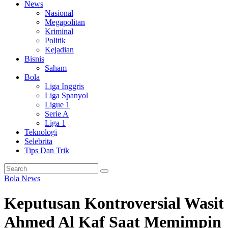
News
Nasional
Megapolitan
Kriminal
Politik
Kejadian
Bisnis
Saham
Bola
Liga Inggris
Liga Spanyol
Ligue 1
Serie A
Liga 1
Teknologi
Selebrita
Tips Dan Trik
Bola
News
Keputusan Kontroversial Wasit
Ahmed Al Kaf Saat Memimpin