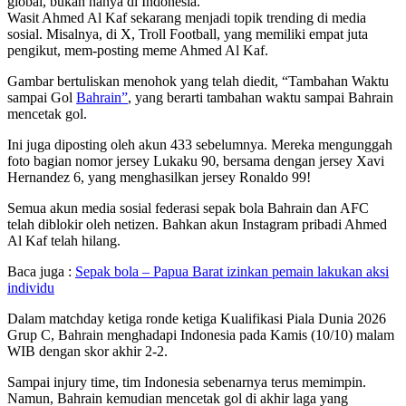
global, bukan hanya di Indonesia.
Wasit Ahmed Al Kaf sekarang menjadi topik trending di media
sosial. Misalnya, di X, Troll Football, yang memiliki empat juta
pengikut, mem-posting meme Ahmed Al Kaf.
Gambar bertuliskan menohok yang telah diedit, “Tambahan Waktu
sampai Gol
Bahrain”
, yang berarti tambahan waktu sampai Bahrain
mencetak gol.
Ini juga diposting oleh akun 433 sebelumnya. Mereka mengunggah
foto bagian nomor jersey Lukaku 90, bersama dengan jersey Xavi
Hernandez 6, yang menghasilkan jersey Ronaldo 99!
Semua akun media sosial federasi sepak bola Bahrain dan AFC
telah diblokir oleh netizen. Bahkan akun Instagram pribadi Ahmed
Al Kaf telah hilang.
Baca juga :
Sepak bola – Papua Barat izinkan pemain lakukan aksi
individu
Dalam matchday ketiga ronde ketiga Kualifikasi Piala Dunia 2026
Grup C, Bahrain menghadapi Indonesia pada Kamis (10/10) malam
WIB dengan skor akhir 2-2.
Sampai injury time, tim Indonesia sebenarnya terus memimpin.
Namun, Bahrain kemudian mencetak gol di akhir laga yang