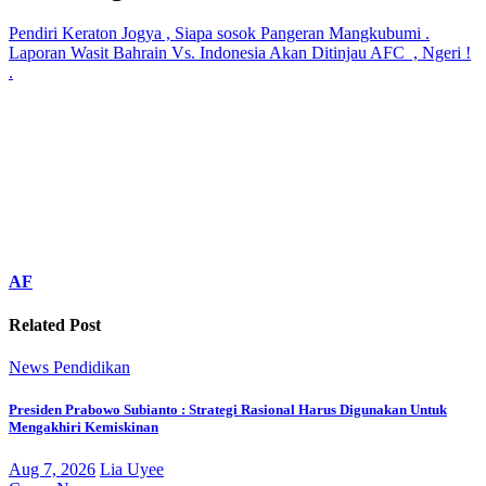
Pendiri Keraton Jogya , Siapa sosok Pangeran Mangkubumi .
Laporan Wasit Bahrain Vs. Indonesia Akan Ditinjau AFC , Ngeri !
.
AF
Related Post
News
Pendidikan
Presiden Prabowo Subianto : Strategi Rasional Harus Digunakan Untuk
Mengakhiri Kemiskinan
Aug 7, 2026
Lia Uyee