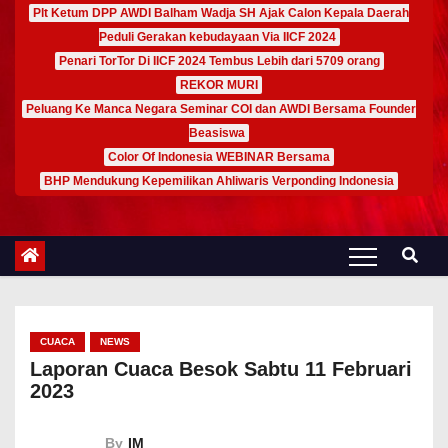
Plt Ketum DPP AWDI Balham Wadja SH Ajak Calon Kepala Daerah
Peduli Gerakan kebudayaan Via IICF 2024
Penari TorTor Di IICF 2024 Tembus Lebih dari 5709 orang
REKOR MURI
Peluang Ke Manca Negara Seminar COI dan AWDI Bersama Founder
Beasiswa
Color Of Indonesia WEBINAR Bersama
BHP Mendukung Kepemilikan Ahliwaris Verponding Indonesia
CUACA
NEWS
Laporan Cuaca Besok Sabtu 11 Februari
2023
By
IM